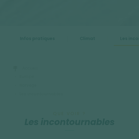
Infos pratiques
Climat
Les inc
Accueil
Europe
Norvège
Les incontournables
QUE VOIR ?
Les incontournables