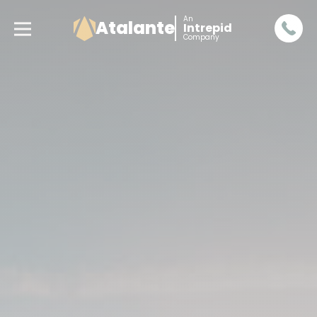
An
Atalante
Intrepid
Company