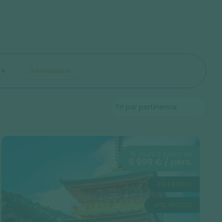
+
Réinitialiser
16 jours à partir de
5 999 € / pers.
EN FAMILLE
VOL INCLUS