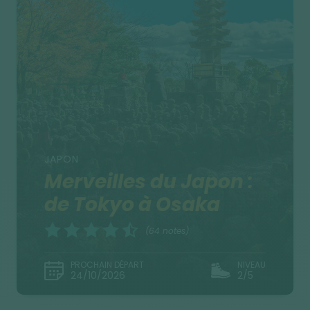
JAPON
Merveilles du Japon :
de Tokyo à Osaka
(64 notes)
PROCHAIN DÉPART
NIVEAU
24/10/2026
2/5