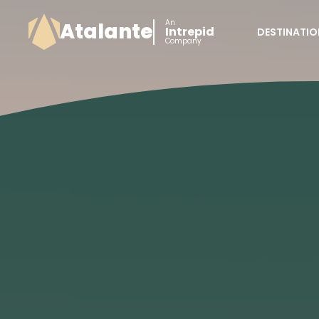
An
Atalante
Intrepid
DESTINATIO
Company