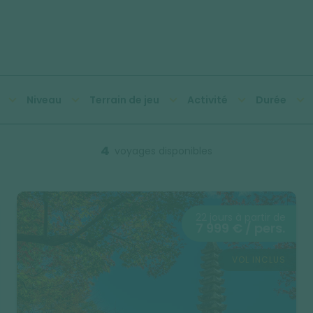
Niveau
Terrain de jeu
Activité
Durée
4
voyages disponibles
22 jours à partir de
7 999 € / pers.
VOL INCLUS