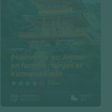
JAPON
Pélerinage au Japon
en famille : Ninjas et
Kumano Kodo
(4 notes)
DATE UNIQUE
NIVEAU
10/07/2027
2/3