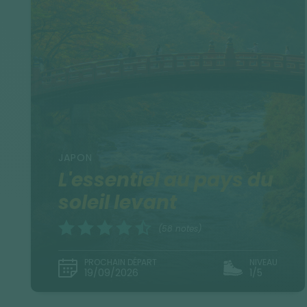
JAPON
L'essentiel au pays du
soleil levant
(58 notes)
PROCHAIN DÉPART
NIVEAU
19/09/2026
1/5