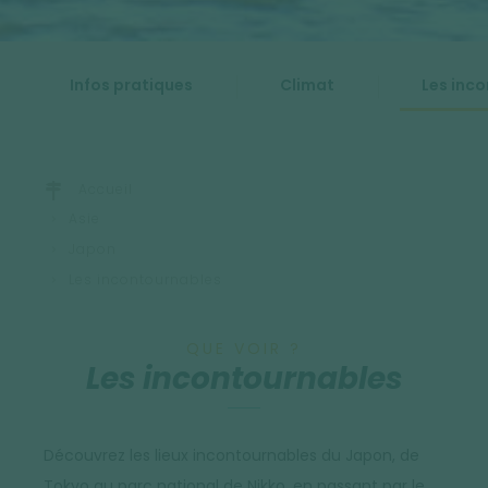
Infos pratiques
Climat
Les inc
Accueil
Asie
Japon
Les incontournables
QUE VOIR ?
Les incontournables
Découvrez les lieux incontournables du Japon, de
Tokyo au parc national de Nikko, en passant par le