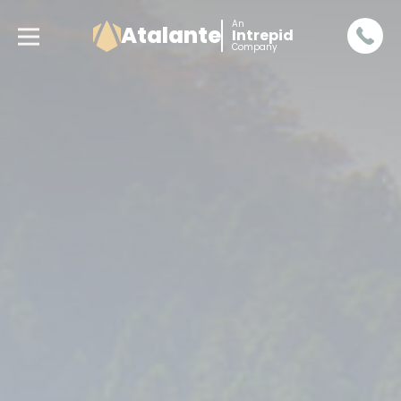
An
Atalante
Intrepid
Company