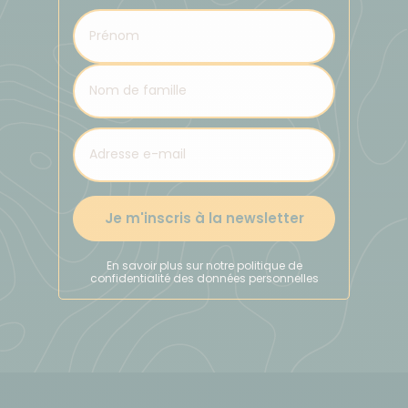
sera en début de soirée avant le dîner ou le
lendemain matin.
Accès au lieu de rendez-vous
Vous pouvez vous rendre à votre hôtel en transport
commun (compris dans le prix) ou taxi (à votre
charge).
Je m'inscris à la newsletter
Déplacement
En savoir plus sur notre politique de
confidentialité des données personnelles
1. Transport international :
Sur le Japon, nous utilisons des vols réguliers au
départ de Paris. Vous volerez principalement sur la
compagnie Air France, Lufthansa. En fonction des