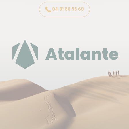
Shabu-shabu : fondue au bouillon dans laquelle
04 81 68 55 60
on trempe de fines et tendres tranches de bœuf,
assaisonnées ensuite dans une sauce au sésame
ou au vinaîgre.
Sukiyaki : Sorte de pot-au-feu composé de
morceaux de viande de bœuf bouilli assaisonné
dans un jaune d'œuf battu.
Atalante
Tempura : beignets légers de poissons, crevettes,
champignons ou légumes.
Tofu : pâte de soja, toujours très frais, un aliment
protéiné sain au gout naturel, qui se présente
sous d’innombrables facettes.
Yakitori : brochettes de poulet et de légumes,
grillées sur du charbon de bois.
Tonkatsu: escalope de porc panée et frite.
Kaiseki Ryori: Cette cuisine est considérée au
Japon comme le plus délicat des raffinements
culinaire. Les plats sont principalement