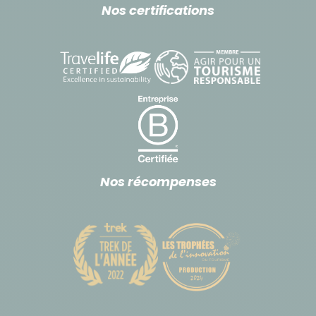
disponibilités au moment de votre inscription, nous
Nos certifications
pourrons également vous proposer d’autres
compagnies que celle mentionnée ci-dessus.
Nous préachetons un stock de vols au départ de
Paris sur ces différentes compagnies afin de vous
garantir le plus longtemps possible les meilleurs
tarifs et la meilleure disponibilité.
Les départs de
certaines villes de province sont possibles sur
demande.
Nos récompenses
2. Déplacement dans le pays :
À l'intérieur du pays, nous nous déplacerons surtout
en train super-express : le Shinkansen, mais aussi en
train et en bus. Le Japon possède l'un des réseaux