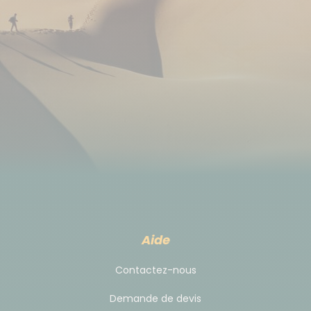
composés de poisson et de légumes,
accompagnés d'algues et de champignons,
variant suivant la saison.
Nous vous conseillons de gouter le saké japonais : un
vin de riz fermenté titrant à 15° d’alcool et qui ne
ressemble en rien à ce que les restaurants (chinois)
proposent en France sous cette appellation, le sake
n’est jamais un digestif, juste un vin. Alcool
traditionnel japonais, il peut être dégusté chaud,
faisant ainsi effet rapidement et réchauffant tout
le corps en hiver, mais il est plus souvent apprécié
froid.
Aide
Il existe différentes qualités de saké, en fonction de
Contactez-nous
la qualité du riz et de l'eau utilisés, ainsi que par les
différentes procédures de fermentation.
Demande de devis