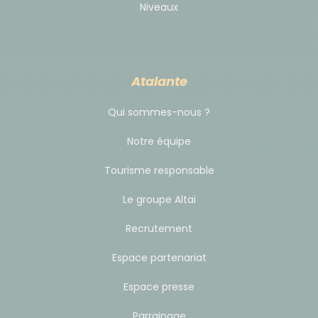
Niveaux
Pour ce voyage, nous vous proposons de dormir
dans différents logements. 15 nuits
d'hébergement,
en catégorie
"Standard Confort"
(2**-3***) :
Atalante
Qui sommes-nous ?
3 nuits à Tokyo, en hôtel,
Notre équipe
1 nuit à Matsumoto, en hôtel,
1 nuit à Hirayu onsen, en ryokan, 2 à 4 personnes
Tourisme responsable
par chambre,
Le groupe Altaï
1 nuit à Nagoya, en hôtel
1 nuit à Ise, en hôtel
Recrutement
2 nuits à Kii Katsuura, en ryokan, 2 à 4 personnes
Espace partenariat
par chambre,
1 nuit à Osaka, en hôtel
Espace presse
1 nuit à Kyosan, en monastère.
Parrainage