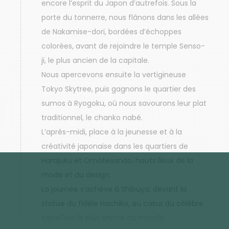
encore l’esprit du Japon d’autrefois. Sous la
porte du tonnerre, nous flânons dans les allées
de Nakamise-dori, bordées d’échoppes
colorées, avant de rejoindre le temple Senso-
ji, le plus ancien de la capitale.
Nous apercevons ensuite la vertigineuse
Tokyo Skytree, puis gagnons le quartier des
sumos à Ryogoku, où nous savourons leur plat
traditionnel, le chanko nabé.
L’après-midi, place à la jeunesse et à la
créativité japonaise dans les quartiers de
Harajuku et Omotesando, hauts lieux de la
mode et du design.
La journée s’achève à Shibuya, devant la
statue du fidèle Hachiko, au cœur du célèbre
carrefour le plus animé du monde.