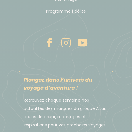
3 nuits à Kyoto, en hôtel
Programme fidélité
Les Ryokan sont composés de bain public avec des
chambres traditionnelles de 2 à 4 personnes. Il n'y a
pas de chambre single.
Les chambres triples n’existent pas au Japon. Pour
une famille de trois personnes, il sera donc
nécessaire de réserver une chambre double avec
Plongez dans l’univers du
un supplément chambre individuelle.
voyage d’aventure !
Heure et lieu de rendez-vous
Retrouvez chaque semaine nos
actualités des marques du groupe Altaï,
Rendez-vous directement à votre hôtel du premier
coups de cœur, reportages et
jour.
inspirations pour vos prochains voyages.
Selon votre heure d'arrivée, le briefing avec le guide