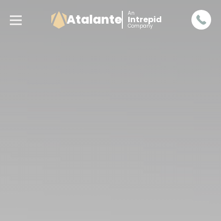
An
Atalante
Intrepid
Company