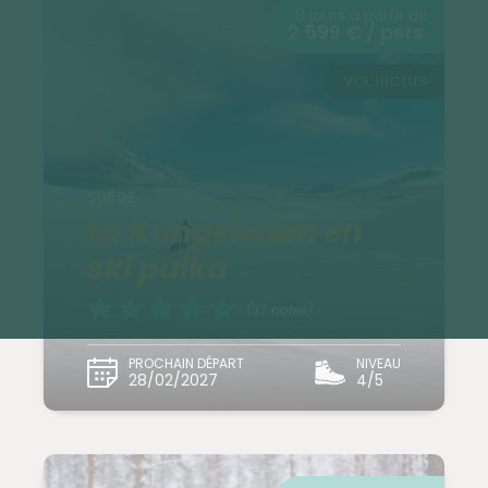
8 jours à partir de
2 599 € / pers.
VOL INCLUS
SUÈDE
La Kungsleden en
ski pulka
(37 notes)
PROCHAIN DÉPART
NIVEAU
28/02/2027
4/5