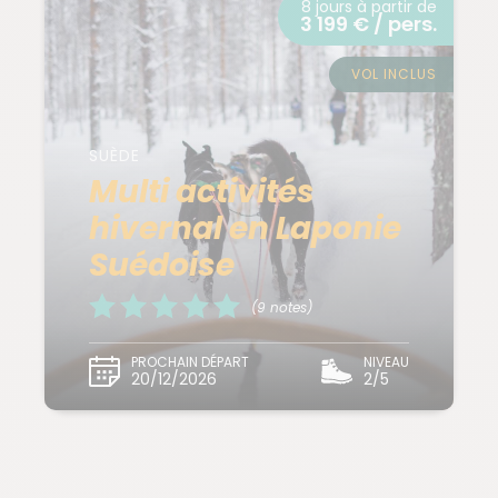
8 jours à partir de
3 199 € / pers.
VOL INCLUS
SUÈDE
Multi activités
hivernal en Laponie
Suédoise
(9 notes)
PROCHAIN DÉPART
NIVEAU
20/12/2026
2/5