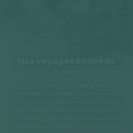
Nos voyages en Suède
TREK ET RANDONNÉE
Terre de grands espaces, un voyage en Suède vous
transportera dans une nature préservée, entre lacs
et forêts de pins. De Stockholm à Kiruna en passant
par Göteborg, la nature est omniprésente. Bien
moins connue que la Laponie finlandaise, la Laponie
suédoise est tout aussi belle et possède un sentier