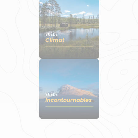
SUÈDE
Climat
SUÈDE
Incontournables