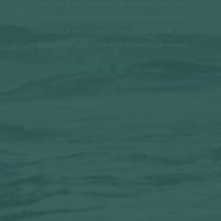
de trek qui la parcourt de bout en bout, le
Kungsleden. Un trek qui vous fera découvrir
l'immensité et la beauté des paysages et vous
mènera à la rencontre des éleveurs de rennes.
(65 notes)