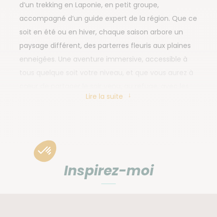
d’un trekking en Laponie, en petit groupe,
accompagné d’un guide expert de la région. Que ce
soit en été ou en hiver, chaque saison arbore un
paysage différent, des parterres fleuris aux plaines
enneigées. Une aventure immersive, accessible à
tous quelque soit votre niveau, et que vous aurez à
cœur de partager le soir venu, au refuge, avec les
Lire la suite
autres voyageurs. Un trek sur le sentier du
Kungsleden, aux confins d’une nature sauvage, vous
attend pour une expérience unique et riche en
partage et en émotions.
Inspirez-moi
Que faire en Suède ?
S’émerveiller de la nature grandiose en