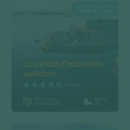
8 jours à partir de
3 699 € / pers.
VOL INCLUS
SUÈDE
Cocktail d'activités
suédois
(4 notes)
DATE UNIQUE
NIVEAU
05/09/2026
2/5