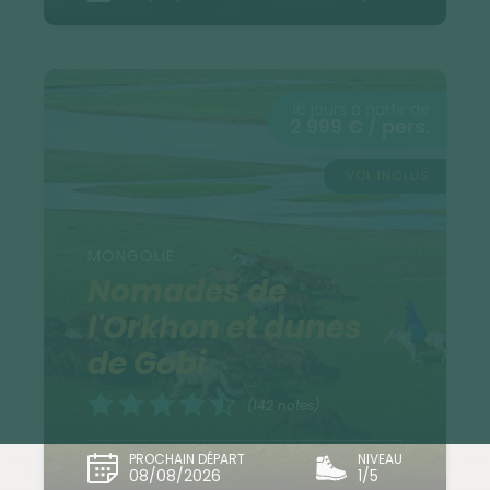
16 jours à partir de
2 999 € / pers.
VOL INCLUS
MONGOLIE
Nomades de
l'Orkhon et dunes
de Gobi
(142 notes)
PROCHAIN DÉPART
NIVEAU
08/08/2026
1/5