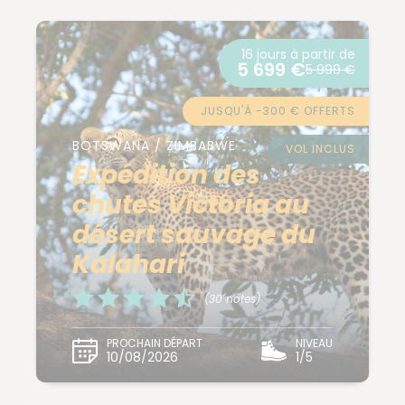
16 jours à partir de
5 699 €
5 999 €
JUSQU'À -300 € OFFERTS
BOTSWANA / ZIMBABWE
VOL INCLUS
Expédition des
chutes Victoria au
désert sauvage du
Kalahari
(30 notes)
PROCHAIN DÉPART
NIVEAU
10/08/2026
1/5