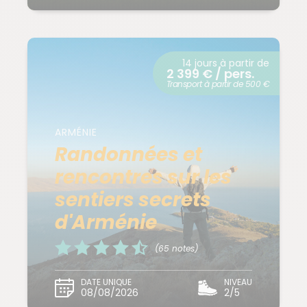
14 jours à partir de
2 399 € / pers.
Transport à partir de 500 €
ARMÉNIE
Randonnées et
rencontres sur les
sentiers secrets
d'Arménie
(65 notes)
DATE UNIQUE
NIVEAU
08/08/2026
2/5