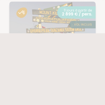
11 jours à partir de
2 899 € / pers.
VOL INCLUS
TANZANIE / KILIMANDJARO
Le Kilimandjaro par
la voie Machame
(225 notes)
PROCHAIN DÉPART
NIVEAU
14/08/2026
4/5