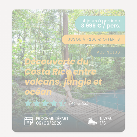
14 jours à partir de
3 999 € / pers.
JUSQU'À -200 € OFFERTS
COSTA RICA
VOL INCLUS
Découverte du
Costa Rica entre
volcans, jungle et
océan
(44 notes)
PROCHAIN DÉPART
NIVEAU
09/08/2026
1/5