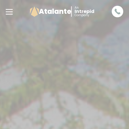
An
Atalante
Intrepid
Company