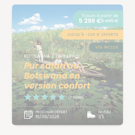
11 jours à partir de
5 299 €
5 499 €
JUSQU'À -200 € OFFERTS
VOL INCLUS
BOTSWANA / ZIMBABWE
Pur safari au
Botswana en
version confort
(2 notes)
PROCHAIN DÉPART
NIVEAU
10/08/2026
1/5