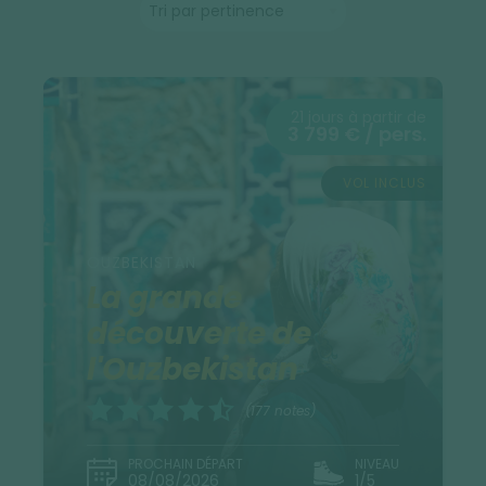
21 jours à partir de
3 799 € / pers.
VOL INCLUS
OUZBEKISTAN
La grande
découverte de
l'Ouzbekistan
(177 notes)
PROCHAIN DÉPART
NIVEAU
08/08/2026
1/5