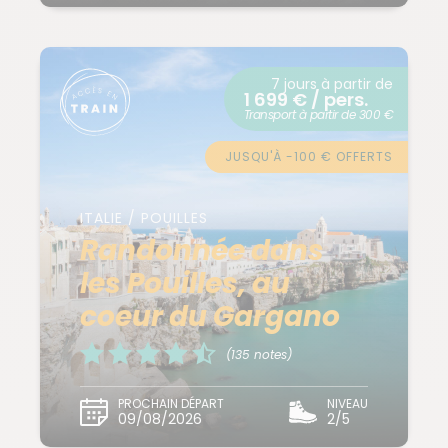
7 jours à partir de
1 699 € / pers.
Transport à partir de 300 €
JUSQU'À -100 € OFFERTS
ITALIE / POUILLES
Randonnée dans
les Pouilles, au
coeur du Gargano
(135 notes)
PROCHAIN DÉPART
NIVEAU
09/08/2026
2/5