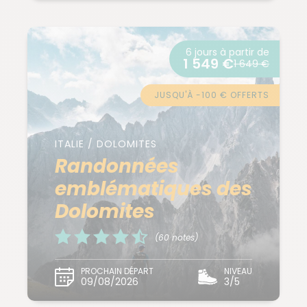
6 jours à partir de
1 549 €
1 649 €
JUSQU'À -100 € OFFERTS
ITALIE / DOLOMITES
Randonnées
emblématiques des
Dolomites
(60 notes)
PROCHAIN DÉPART
NIVEAU
09/08/2026
3/5