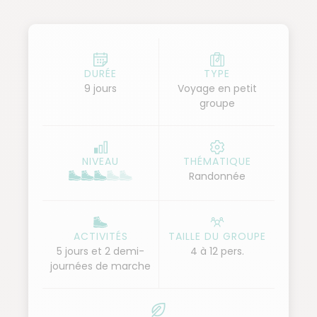
s'élançant vers le ciel. Au rythme de nos chameaux,
nous évoluons sur les pas de Lawrence d'Arabie
avant de gagner la région du Wadi Araba et de la
vallée Arc-en-Ciel pour un festival de couleurs. Nous
DURÉE
TYPE
9 jours
Voyage en petit
parcourons toute la vallée, territoire sauvage et
groupe
désertique avec des grottes creusées par les vents
où l'érosion a fait se révéler des couleurs
magnifiques. Puis, nous arrivons sur Petra, ses
NIVEAU
THÉMATIQUE
temples et ses tombeaux, par les chemins secrets
Randonnée
nabatéens. Nous sillonnons durant deux jours ce
théâtre hors du temps, jusqu'en des lieux oubliés,
avant un bain insolite dans la mer Morte et notre
ACTIVITÉS
TAILLE DU GROUPE
retour sur Amman.
5 jours et 2 demi-
4 à 12 pers.
journées de marche