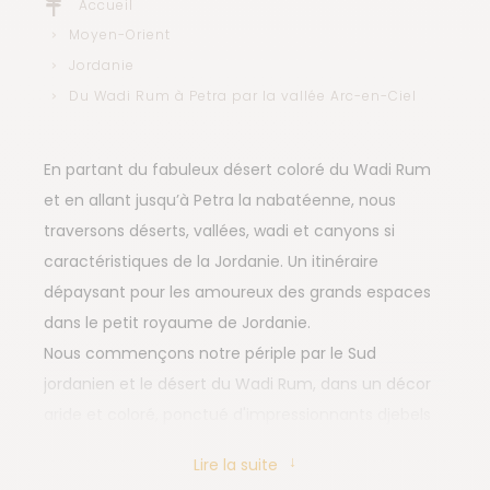
Accueil
Moyen-Orient
Jordanie
Du Wadi Rum à Petra par la vallée Arc-en-Ciel
En partant du fabuleux désert coloré du Wadi Rum
et en allant jusqu’à Petra la nabatéenne, nous
traversons déserts, vallées, wadi et canyons si
caractéristiques de la Jordanie. Un itinéraire
dépaysant pour les amoureux des grands espaces
dans le petit royaume de Jordanie.
Nous commençons notre périple par le Sud
jordanien et le désert du Wadi Rum, dans un décor
aride et coloré, ponctué d'impressionnants djebels
aux profils irréels, d'immenses dunes rouges ou
Lire la suite
encore de gigantesques escaliers de pierre