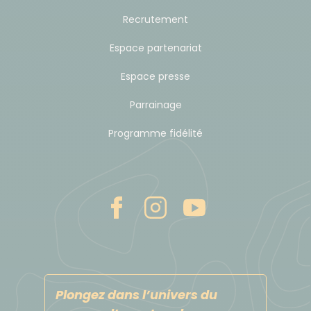
Recrutement
Sur place, les transferts se font en minibus. Portage
des bagages par véhicule type pick-up et/ou
Espace partenariat
chameaux si c'est prévu dans votre circuit. Il est
Espace presse
également possible de confier au chameau votre
sac à dos de la journée, si cela peut vous être
Parrainage
agréable.
Programme fidélité
Budget & change
La monnaie nationale est le Dinar Jordanien (JOD)(1
JOD = 1.25 EUR environ). Emportez des EUROS et
votre carte de crédit. Évitez les traveller's chèques
sur lesquels une lourde commission est prélevée.
Plongez dans l’univers du
Pourboires