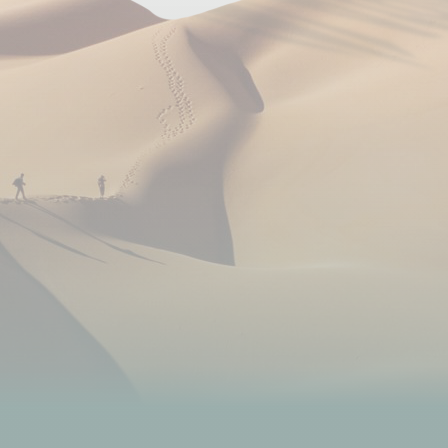
vie dans leur quartier (et même appris à cuisiner
des mezzés jordaniens !), Nous aurons du mal à en
partir... Réservez vite votre voyage, car la pension ne
peut pas accueillir tous les groupes.
Dans cette pension, nous sommes en dortoir de 3 à
5 personnes qui peuvent être mixtes suivant la
composition du groupe.
Bivouac :
Dans le désert, nous dormons à deux sous
tente dôme ou en tente bédouine, sur des matelas
d'environ 5 cm
d'épaisseur (fournis). Notre logistique éprouvée
vous assure un maximum de confort.
-----------