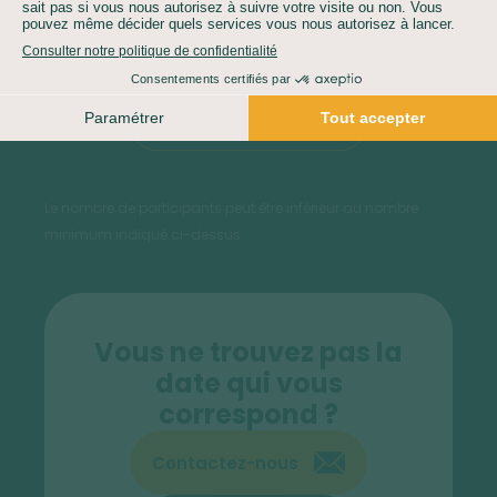
Réserver
Voir les autres dates
Le nombre de participants peut être inférieur au nombre
minimum indiqué ci-dessus.
Vous ne trouvez pas la
date qui vous
correspond ?
Contactez-nous