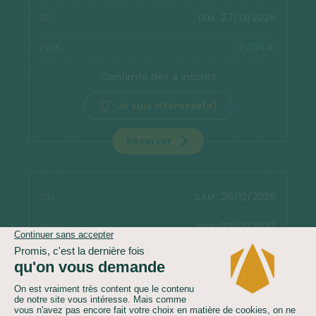
27/12/2026
DIM.
2 399 €
Confirmé dès 4 inscrits
Je suis intéressé(e)
Réserver
26/12/2026
SAM.
03/01/2027
DIM.
2 399 €
Confirmé dès 4 inscrits
Je suis intéressé(e)