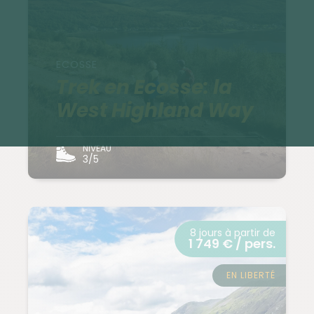
ECOSSE
Trek en Ecosse: la
West Highland Way
NIVEAU
3/5
8 jours à partir de
1 749 € / pers.
EN LIBERTÉ