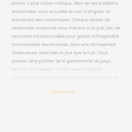
portes. Cette nation celtique, fière de ses traditions
ancestrales, vous accueille au son si singulier et
entraînant des cornemuses. Chaque sentier de
randonnée emprunté vous mènera à un pub, lieu de
rencontre incontournable pour goûter à l’hospitalité
incontestable des écossais, dans une atmosphère
chaleureuse aussi bien le jour que la nuit. Vous
pourrez ainsi profiter de la gastronomie du pays,
tout en vous laissant conter ses incroyables
légendes. À votre tour, partez vous en imprégner en
visitant les nombreux châteaux.
Lire la suite
Bien entendu, le Royaume d’Alba regorge de
paysages somptueux à découvrir : du bleu des lochs
au vert intense des vallées, en passant par les
montagnes et collines à gravir et les côtes
rocheuses à explorer… C'est un spectacle naturel