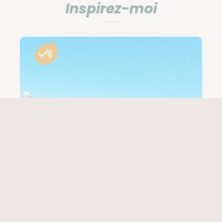
Inspirez-moi
remarquable qui vous attend lors de randonnées
inoubliables en Écosse, à la découverte d’une faune
et d’une flore riches, sur ces terres
européennes
tant convoitées.
Que faire en Écosse ?
Découvrir la nature préservée d’Écosse
En contemplant les paysages variés et somptueux
de ce pays de contrastes, un sentiment de liberté
s’emparera de vous. Chaque région a des merveilles
à admirer : des îles dans les Hébrides, des
montagnes dentelées dans les Highlands, des
vallées, des landes et des lacs aux couleurs
incroyables dans les Lowlands… Du loch Lomond au