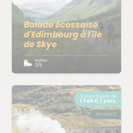
ECOSSE
Balade écossaise
d'Edimbourg à l'île
de Skye
NIVEAU
2/5
9 jours à partir de
1 749 € / pers.
EN LIBERTÉ