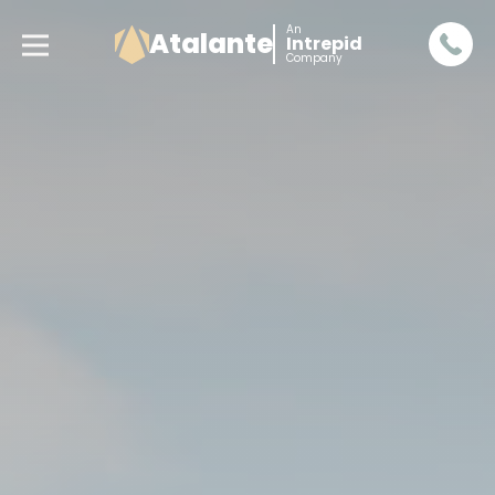
An
Atalante
Intrepid
Company