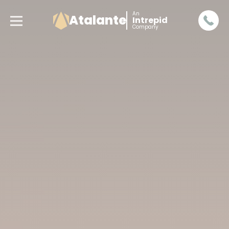
An
Atalante
Intrepid
Company