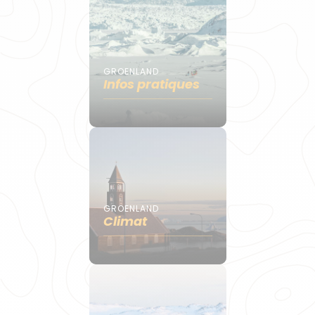
GROENLAND
Infos pratiques
GROENLAND
Climat