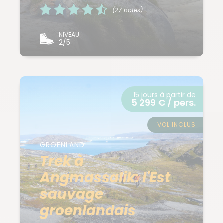
(27 notes)
NIVEAU
2/5
15 jours à partir de
5 299 € / pers.
VOL INCLUS
GROENLAND
Trek à
Angmassalik: l'Est
sauvage
groenlandais