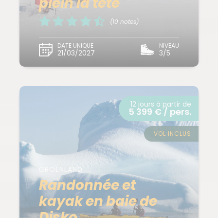
plein la tête
(10 notes)
DATE UNIQUE
NIVEAU
21/03/2027
3/5
12 jours à partir de
5 399 € / pers.
VOL INCLUS
GROENLAND
Randonnée et
kayak en baie de
Disko