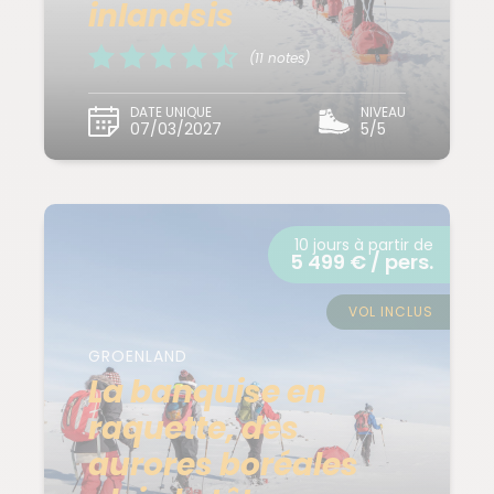
inlandsis
(11 notes)
DATE UNIQUE
NIVEAU
07/03/2027
5/5
10 jours à partir de
5 499 € / pers.
VOL INCLUS
GROENLAND
La banquise en
raquette, des
aurores boréales