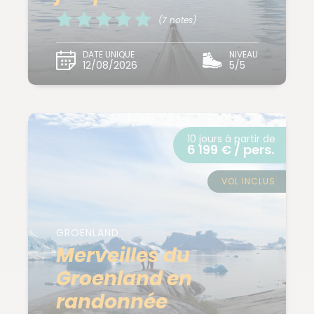
(7 notes)
DATE UNIQUE
NIVEAU
12/08/2026
5/5
10 jours à partir de
6 199 € / pers.
VOL INCLUS
GROENLAND
Merveilles du
Groenland en
randonnée