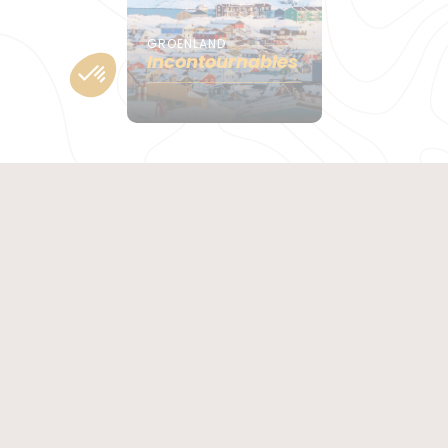
GROENLAND
Incontournables
Le Groenland, situé dans l'océan Arctique, entre
l’
Europe
et l’Amérique, est la plus grande île du
monde. Bien que le pays soit recouvert en grande
majorité par une immense calotte glaciaire en son
centre, l’île est habitée par près de 56 000
habitants, principalement sur ses côtes. Lors de