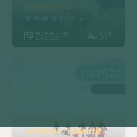
Groenland
(31 notes)
PROCHAIN DÉPART
NIVEAU
21/02/2027
2/5
14 jours à partir de
6 199 € / pers.
VOL INCLUS
GROENLAND
Itinérance en baie
de Disko : objectif