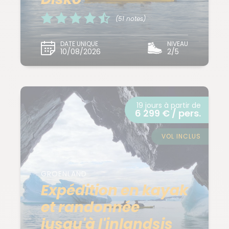
(51 notes)
DATE UNIQUE
NIVEAU
10/08/2026
2/5
19 jours à partir de
6 299 € / pers.
VOL INCLUS
GROENLAND
Expédition en kayak
et randonnée
jusqu'à l'inlandsis