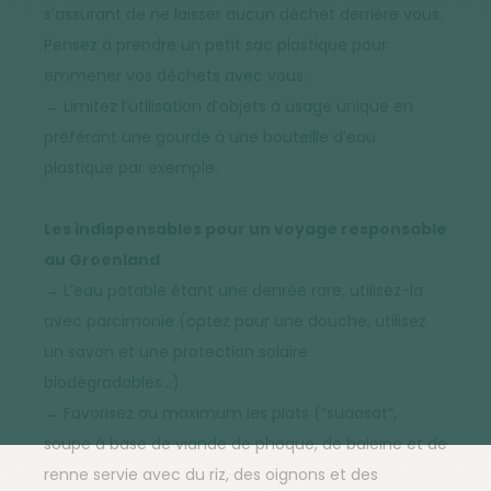
s’assurant de ne laisser aucun déchet derrière vous.
Pensez à prendre un petit sac plastique pour
emmener vos déchets avec vous.
→ Limitez l’utilisation d’objets à usage unique en
préférant une gourde à une bouteille d’eau
plastique par exemple.
Les indispensables pour un voyage responsable
au Groenland
→ L’eau potable étant une denrée rare, utilisez-la
avec parcimonie (optez pour une douche, utilisez
un savon et une protection solaire
biodégradables…).
→ Favorisez au maximum les plats (“suaasat”,
soupe à base de viande de phoque, de baleine et de
renne servie avec du riz, des oignons et des