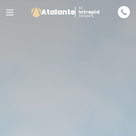
An
Atalante
Intrepid
Company