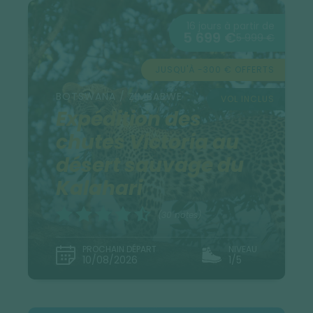
16 jours à partir de
5 699 €
5 999 €
JUSQU'À -300 € OFFERTS
BOTSWANA / ZIMBABWE
VOL INCLUS
Expédition des
chutes Victoria au
désert sauvage du
Kalahari
(30 notes)
PROCHAIN DÉPART
NIVEAU
10/08/2026
1/5