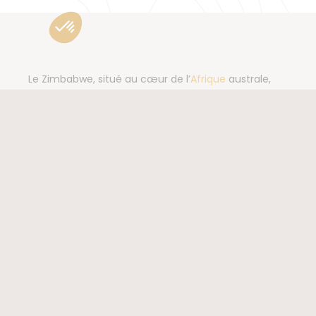
Le Zimbabwe, situé au cœur de l’
Afrique
australe,
abrite pourtant l’un des sites naturels les plus
spectaculaires au monde, les chutes Victoria,
classées au patrimoine mondial de l’Unesco. Des
majestueuses Chutes Victoria aux traditions
profondes et variées de ses communautés, un
voyage au Zimbabwe mêle à la fois découverte
culturelle et naturelle. Un itinéraire de la Namibie au
Zimbabwe, en passant par le Botswana, est
l’opportunité d’effectuer plusieurs voyages en un,
entre randonnée et safari. Partez vivre une aventure
inoubliable en petit groupe, accompagné par un
Lire la suite
guide local francophone.