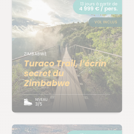
13 jours à partir de
4 999 € / pers.
VOL INCLUS
ZIMBABWE
Turaco Trail, l’écrin
secret du
Zimbabwe
NIVEAU
3/5