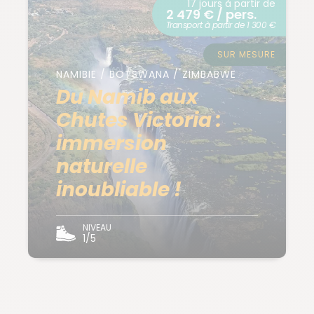
17 jours à partir de
2 479 € / pers.
Transport à partir de 1 300 €
SUR MESURE
NAMIBIE / BOTSWANA / ZIMBABWE
Du Namib aux
Chutes Victoria :
immersion
naturelle
inoubliable !
NIVEAU
1/5