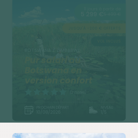
11 jours à partir de
5 299 €
5 499 €
JUSQU'À -200 € OFFERTS
VOL INCLUS
BOTSWANA / ZIMBABWE
Pur safari au
Botswana en
version confort
(2 notes)
PROCHAIN DÉPART
NIVEAU
10/08/2026
1/5