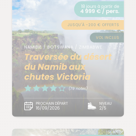
18 jours à partir de
4 999 € / pers.
JUSQU'À -200 € OFFERTS
VOL INCLUS
NAMIBIE / BOTSWANA / ZIMBABWE
Traversée du désert
du Namib aux
chutes Victoria
(79 notes)
PROCHAIN DÉPART
NIVEAU
16/09/2026
2/5