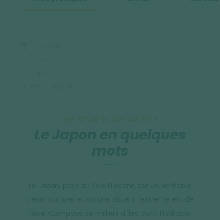
Accueil
Asie
Japon
Infos pratiques
35° 42′ 28″ N, 139° 44′ 28″ E
Le Japon en quelques
mots
Le Japon, pays du Soleil Levant, est un véritable
trésor culturel et naturel situé à l'extrême est de
l'Asie. Composé de milliers d'îles, dont Hokkaido,