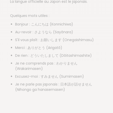
La langue officielle au Japon est le japonais.
Quelques mots utiles :
Bonjour : こんにちは (Konnichiwa)
Au-revoir : さようなら (Sayōnara)
S'il vous plaît : お願いします (Onegaishimasu)
Merci : ありがとう (Arigatō)
De rien : どういたしまして (Dōitashimashite)
Je ne comprends pas : わかりません
(Wakarimasen)
Excusez-moi : すみません (Sumimasen)
Je ne parle pas japonais : 日本語が話せません
(Nihongo ga hanasemasen)