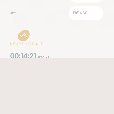
JPY
HEURE LOCALE
00:14:23
UTC +9
VACCINS
Même si
aucun vaccin n'est obligatoire au
Japon
pour les voyageurs provenant d'Europe, vous
vous assurerez cependant que les vaccins