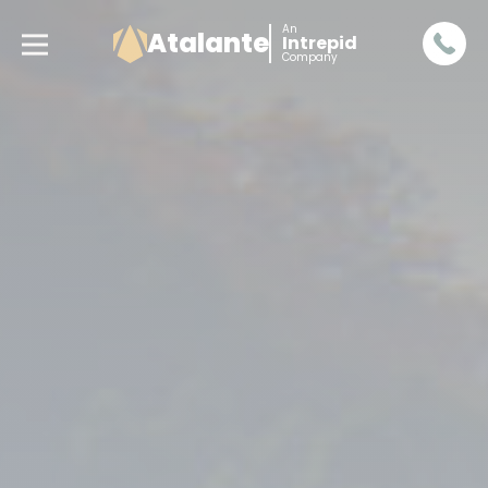
An
Atalante
Intrepid
Company