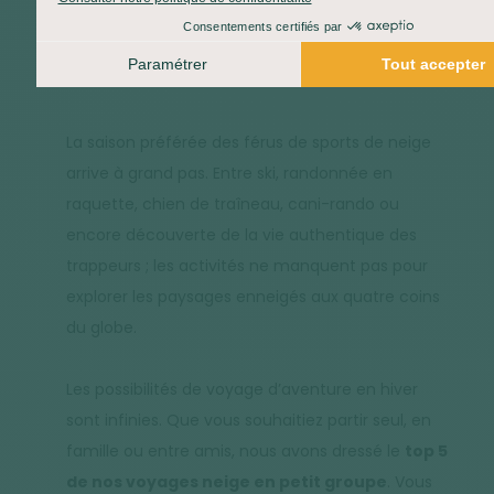
Blog
Inspirations voyages
Top 5 des destinations pour un voyage neige
La saison préférée des férus de sports de neige
arrive à grand pas. Entre ski, randonnée en
raquette, chien de traîneau, cani-rando ou
encore découverte de la vie authentique des
trappeurs ; les activités ne manquent pas pour
explorer les paysages enneigés aux quatre coins
du globe.
Les possibilités de voyage d’aventure en hiver
sont infinies. Que vous souhaitiez partir seul, en
famille ou entre amis, nous avons dressé le
top 5
de nos voyages neige en petit groupe
. Vous