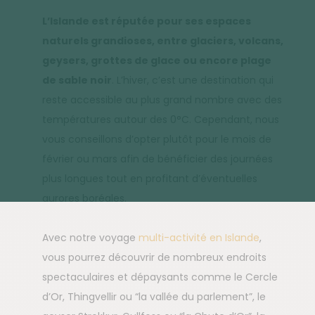
L’Islande est réputée pour ses espaces
naturels grandioses, entre glaciers, volcans,
geysers, grottes de glace ou encore plage
de sable noir
. L’hiver, c’est une destination qui
reste accessible au plus grand nombre avec des
températures autour des 0°C. Cependant, nous
vous conseillons d’opter plutôt pour le mois de
février ou mars afin de bénéficier des journées
plus longues tout en profitant d’éventuelles
aurores boréales.
Avec notre voyage
multi-activité en Islande
,
vous pourrez découvrir de nombreux endroits
spectaculaires et dépaysants comme le Cercle
d’Or, Thingvellir ou “la vallée du parlement”, le