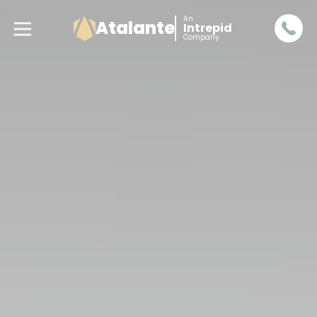
An
Atalante
Intrepid
Company