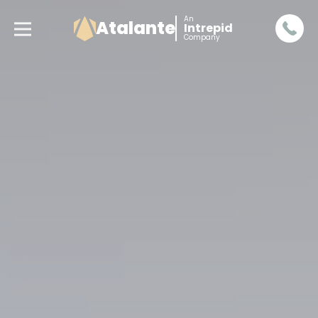
An
Atalante
Intrepid
Company