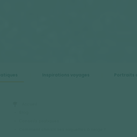
ratiques
Inspirations voyages
Portraits 
Accueil
Blog
Conseils pratiques
Comment choisir ses raquettes à neige ?