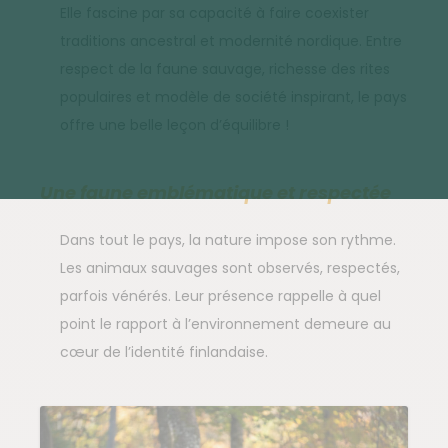
Elle fascine par sa capacité à faire coexister
traditions ancestral et modernité nordique. Entre
respect de la faune sauvage, richesse des rites
populaires et modèle de société inspirant, le pays
offre une belle leçon d’équilibre !
Une faune emblématique et respectée
Dans tout le pays, la nature impose son rythme.
Les animaux sauvages sont observés, respectés,
parfois vénérés. Leur présence rappelle à quel
point le rapport à l’environnement demeure au
cœur de l’identité finlandaise.