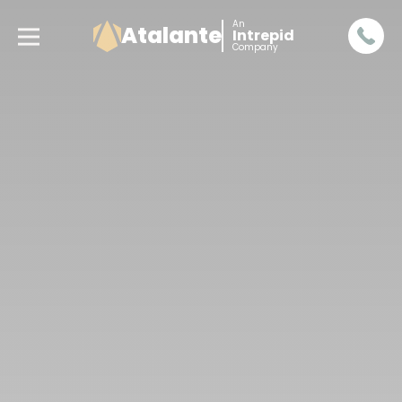
An
Atalante
Intrepid
Company