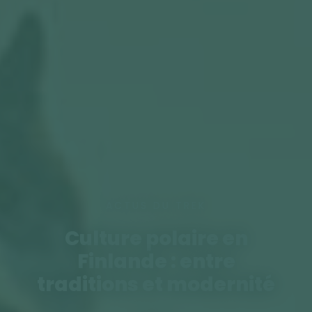
ACTUS DU TREK
Culture polaire en
Finlande : entre
traditions et modernité