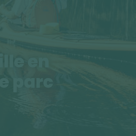
lle en
le parc