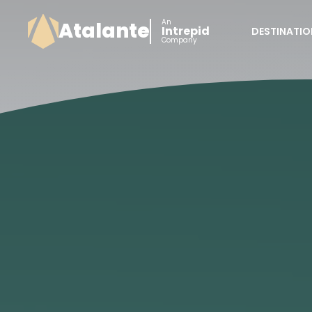
An
Atalante
Intrepid
DESTINATIO
Company