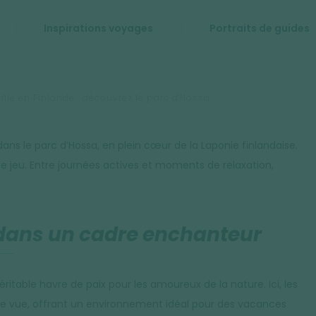
Inspirations voyages
Portraits de guides
lle en Finlande : découvrez le parc d'Hossa
dans le parc d’Hossa, en plein cœur de la Laponie finlandaise.
 de jeu. Entre journées actives et moments de relaxation,
 dans un cadre enchanteur
éritable havre de paix pour les amoureux de la nature. Ici, les
te de vue, offrant un environnement idéal pour des vacances