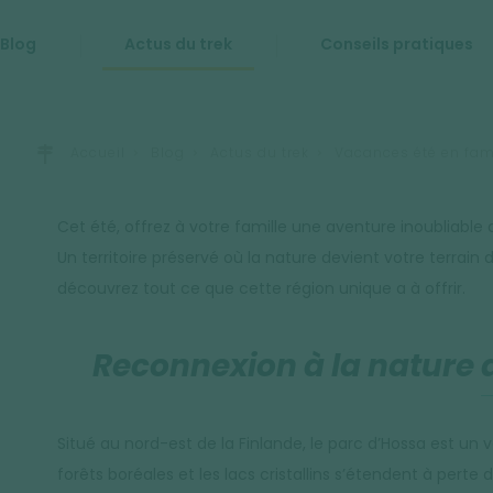
Blog
Actus du trek
Conseils pratiques
Accueil
Blog
Actus du trek
Vacances été en fami
Cet été, offrez à votre famille une aventure inoubliable 
Un territoire préservé où la nature devient votre terrain
découvrez tout ce que cette région unique a à offrir.
Reconnexion à la nature
Situé au nord-est de la Finlande, le parc d’Hossa est un v
forêts boréales et les lacs cristallins s’étendent à per