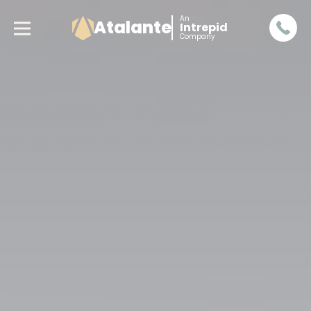
An
Atalante
Intrepid
Company