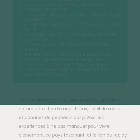
3. Dormir dans un rorbu : l’expérience
typique des Lofoten
4. Pagayer en kayak au cœur des paysages
arctiques
5. Parcourir les randos mythiques du sud au
nord
6. Voyager en train à travers les paysages
grandioses
7. Vivre le soleil de minuit : un moment
suspendu
8. Faire confiance à notre équipe locale
9. Partager son aventure en groupe
10. Bonus : l’hiver, c’est magique aussi !
Visioconférence sur la Norvège en été
Atalante x 66°Nord
L’été en Norvège, c’est une aventure grandeur
nature entre fjords majestueux, soleil de minuit
et cabanes de pêcheurs cosy. Voici les
expériences à ne pas manquer pour vivre
pleinement ce pays fascinant, et le lien du replay