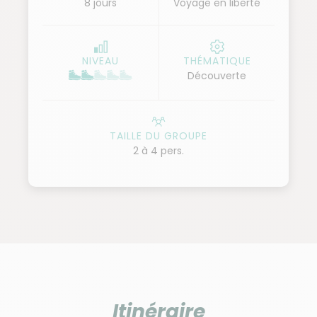
8 jours
Voyage en liberté
dans la Norvège des fjords ! C'est depuis l'eau que la
beauté de ces formations géologiques est la plus
frappante, et c'est pour cette raison que nous vous
NIVEAU
THÉMATIQUE
emmenons sur le Naeroyfjord, un des deux uniques
Découverte
fjords norvégiens classés au patrimoine mondial.
Terminez votre séjour par Bergen, sans doute l'une
des plus belles villes du pays. Un séjour varié entre
TAILLE DU GROUPE
train et croisières qui a tout pour vous plaire.
2 à 4 pers.
Itinéraire