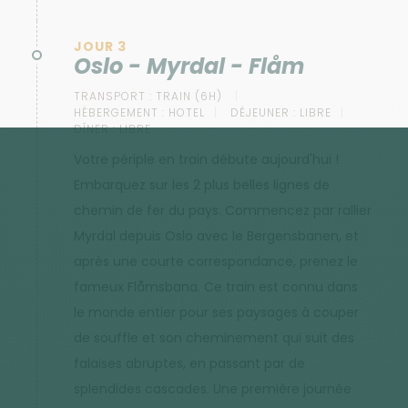
JOUR 3
Oslo - Myrdal - Flåm
TRANSPORT :
TRAIN (6H)
HÉBERGEMENT :
HOTEL
DÉJEUNER :
LIBRE
DÎNER :
LIBRE
Votre périple en train débute aujourd'hui !
Embarquez sur les 2 plus belles lignes de
chemin de fer du pays. Commencez par rallier
Myrdal depuis Oslo avec le Bergensbanen, et
après une courte correspondance, prenez le
fameux Flåmsbana. Ce train est connu dans
le monde entier pour ses paysages à couper
de souffle et son cheminement qui suit des
falaises abruptes, en passant par de
splendides cascades. Une première journée