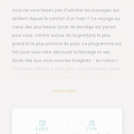
Vous ne vous lassez pas d'admirer les paysages qui
défilent depuis le confort d'un train ? Ce voyage au
cœur des plus beaux fjords de Norvège est pensé
pour vous. Centré autour du Sognefjord, le plus
grand et le plus profond du pays, ce programme est
fait pour vous faire découvrir la Norvège et ses
fjords tels que vous vous les imaginez - en mieux !
L'itinéraire débute à Oslo, pour une immersion dans
le mode de vie cozy et "koselig" des Norvégiens,
avant d'embarquer sur un trajet en train dont vous
Lire la suite
vous souviendrez pendant longtemps ! La ligne qui
relie Oslo à Bergen est l'une des plus belles du
monde, et combinée avec le Flåmsbana, un train à
crémaillère mythique, vous avez là une journée
inoubliable. Vous arrivez ensuite à Flåm, bienvenue
DURÉE
TYPE