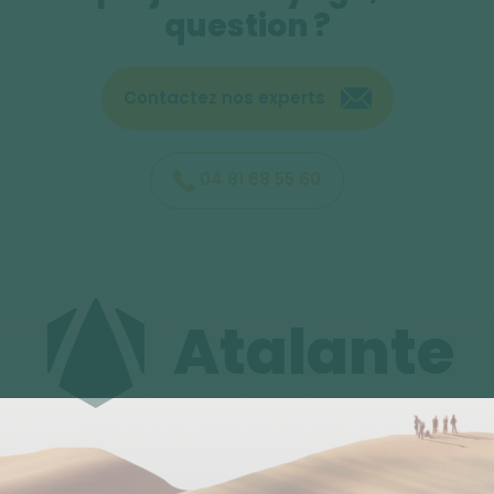
Nous utilisons soit la compagnie régulière SAS, soit la
question ?
compagnie Norwegian, via Oslo.
Eau, thé, café offerts à bord des vols SAS. Toute
Contactez nos experts
autre consommation (boissons ou repas) payante
à bord.
Vols SAS : 1 bagage en soute de 23kg et 1 bagage en
04 81 68 55 60
cabine de 8kg (dimensions 50x40x23cm) sont
autorisés par personne.
Vols Norwegian : 1 bagage en soute 20kg est prévu
et 1 bagage en cabine de 10kg (dimensions
Atalante
50x40x23cm) est autorisé par personne.
Vol international Paris - Oslo (Norvège), escale à
Oslo et vol intérieur vers votre destination finale.
Déplacements en train sur la compagnie de chemin
de fer national, VY.