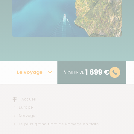
1 699 €
Le voyage
À PARTIR DE
Accueil
Europe
Norvège
Le plus grand fjord de Norvège en train