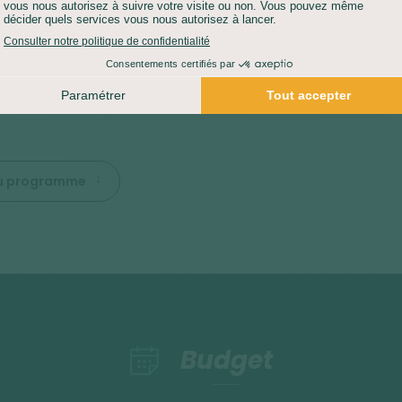
s sauvages préservées.
s le souhaitez, possibilité de louer un vélo pour une
verte en toute liberté (en option). Retour à Galway pour la
 du programme
Budget