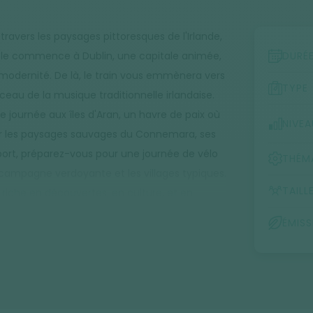
ravers les paysages pittoresques de l'Irlande,
ple commence à Dublin, une capitale animée,
DURÉ
modernité. De là, le train vous emmènera vers
TYPE
eau de la musique traditionnelle irlandaise.
ournée aux îles d'Aran, un havre de paix où
NIVEA
par les paysages sauvages du Connemara, ses
port, préparez-vous pour une journée de vélo
THÉM
 campagne verdoyante et les villages typiques.
TAILL
che en découvertes, en culture, et en
ÉMIS