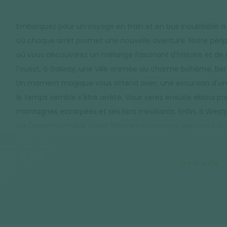
Embarquez pour un voyage en train et en bus inoubliable à t
où chaque arrêt promet une nouvelle aventure. Notre péri
où vous découvrirez un mélange fascinant d'histoire et de 
l'ouest, à Galway, une ville animée au charme bohème, berc
Un moment magique vous attend avec une excursion d'une j
le temps semble s'être arrêté. Vous serez ensuite ébloui 
montagnes escarpées et ses lacs miroitants. Enfin, à West
sur l'incontournable Great Western Greenway, explorant la
Ce voyage en transport en commun promet une aventure ri
immersion dans la beauté naturelle de l'Irlande.
Lire la suite