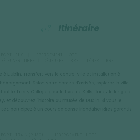
Itinéraire
PORT :
BUS
HÉBERGEMENT :
HÔTEL
-DÉJEUNER :
LIBRE
DÉJEUNER :
LIBRE
DÎNER :
LIBRE
e à Dublin. Transfert vers le centre-ville et installation à
hébergement. Selon votre horaire d'arrivée, explorez la ville
itant le Trinity College pour le Livre de Kells, flânez le long de
fey, et découvrez l'histoire au musée de Dublin. Si vous le
tez, participez à un cours de danse irlandaise! Rires garantis.
PORT :
TRAIN (2H30)
HÉBERGEMENT :
HÔTEL