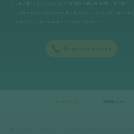
De Dublin à Galway : la diversité culturelle de l'Irlande
La beauté de la nature des îles d'Aran et du Connemara
Vélo, train, bus: voyagez à votre rythme !
Demandez un devis
Le voyage
Itinéraire
Accueil
Europe
Irlande
De Dublin au Connemara: