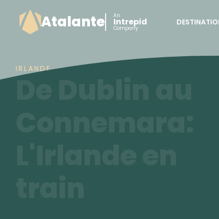
An
Atalante
Intrepid
DESTINATIO
Company
IRLANDE
De Dublin au
Connemara:
L'Irlande en
train