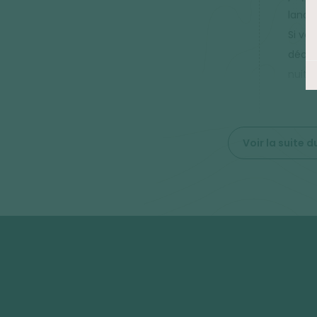
lande
Si vou
décou
nuit.
Voir la suite