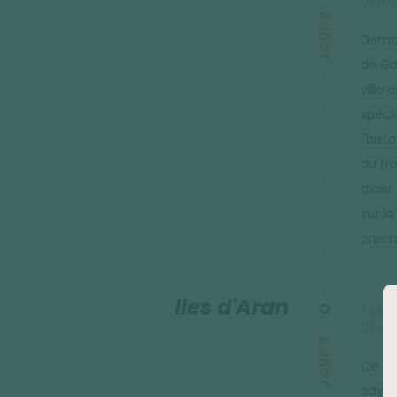
DÉJEU
JOUR 2
Démar
de Ga
ville 
spéci
l'his
du fro
dîner
sur l
proch
Iles d'Aran
TRANS
DÉJEU
JOUR 3
Ce mat
paysa