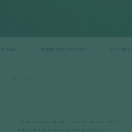
ratiques
Inspirations voyages
Portraits 
Accueil
Blog
Actus du trek
Aurores boréales, comment se forment-elles ?
Les aurores boréales sont un phénomène naturel
qui fascine de nombreux voyageurs. Petite