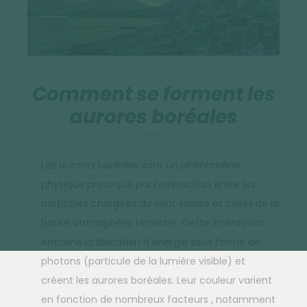
Comment se forment les
aurores boréales
Les aurores boréales sont un phénomène
physique provoqué par l'interaction entre les
particules chargées du vent solaire et celles de la
haute atmosphère terrestre. Cette interaction
entraîne la libération d'énergie sous forme de
photons (particule de la lumière visible) et
créent les aurores boréales. Leur couleur varient
en fonction de nombreux facteurs , notamment