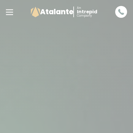
An
Atalante
Intrepid
Company