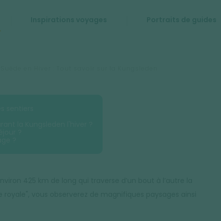
Inspirations voyages
Portraits de guides
uède en Hiver : Tout savoir sur la Kungsleden
es sentiers
ant la Kungsleden l'hiver ?
éjour ?
age ?
nviron 425 km de long qui traverse d’un bout à l’autre la
ie royale", vous observerez de magnifiques paysages ainsi