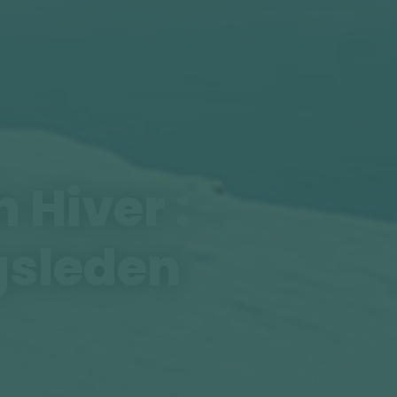
 Hiver :
gsleden