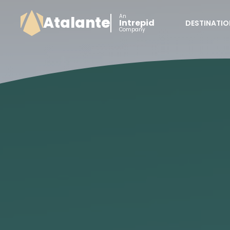
An
Atalante
Intrepid
DESTINATIO
Company