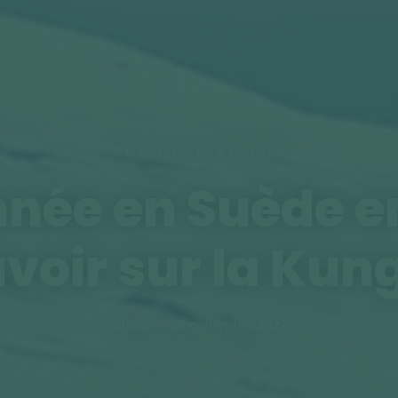
CONSEILS PRATIQUES
ée en Suède en
avoir sur la Kun
Chloé
08 novembre 2022