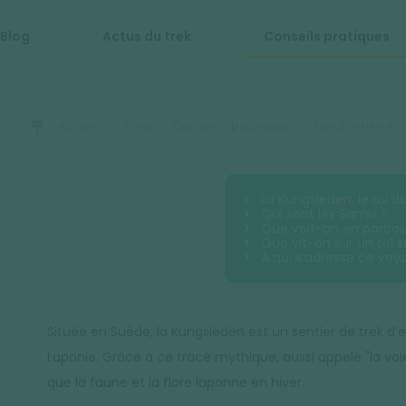
Blog
Actus du trek
Conseils pratiques
Accueil
Blog
Conseils pratiques
Randonnée en S
La Kungsleden, le roi d
Qui sont les Samis ?
Que voit-on en parcour
Que vit-on sur un tel s
A qui s’adresse ce voy
Située en Suède, la Kungsleden est un sentier de trek d’e
Laponie. Grâce à ce tracé mythique, aussi appelé "la vo
que la faune et la flore laponne en hiver.