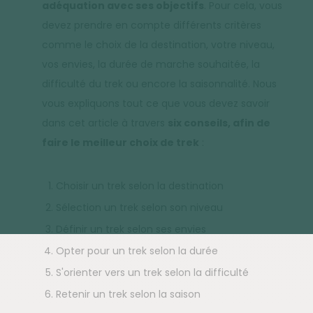
adéquation avec ses objectifs
. Pour cela, vous
devez prendre en compte différents critères
comme le choix de la destination, votre niveau,
vos envies, la durée de marche souhaitée, la
difficulté du trek ou encore la saisonnalité. Nous
vous expliquons tout ce que vous devez savoir
dans cet article à travers
six conseils, afin de
faire le meilleur choix de trek
:
Choisir un trek selon la destination
Sélection un trek selon son niveau
Définir un trek selon ses envies
Opter pour un trek selon la durée
S'orienter vers un trek selon la difficulté
Retenir un trek selon la saison