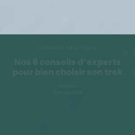
CONSEILS PRATIQUES
Nos 6 conseils d’experts
pour bien choisir son trek
Mathilde
10 janvier 2025