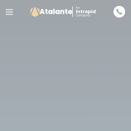
An
Atalante
Intrepid
Company