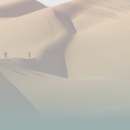
Encadrement
Installée à Katmandou depuis de nombreuses
années, notre agence locale vous garantit une
expérience de voyage actif réussie, grâce à nos
guides et à nos infrastructures logistiques. Pendant
votre voyage, vous êtes accompagné par nos
guides de trek, mobilisés à 100% pour vous faire
découvrir des endroits insolites en pleine nature.
Laissez-vous guider…
Ce voyage est encadré par un guide de trekking
népalais francophone
Une équipe locale vous assiste pendant le trek.
Voici sa composition (variable en fonction de la
taille du groupe et de la logistique nécessaire) :