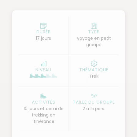
Namche Bazaar, le grand bourg commerçant de la
région. Sous le regard de l'Ama Dablam, nous
remontons la grande vallée du Khumbu, le "cœur"
du pays sherpa, cerné de cimes enneigées. Villages,
DURÉE
TYPE
17 jours
Voyage en petit
monastères et monuments bouddhistes jalonnent
groupe
notre parcours, alors que nous arrivons
progressivement dans le royaume de la haute
altitude... Au pied de l'immense face ouest du
NIVEAU
THÉMATIQUE
Nuptse, nous passons Lobuche et Gorak Shep, avant
Trek
de prendre pied sur le glacier du Khumbu. Nous
sommes au camp de base de l'Everest, face à l'Ice
Fall, la célèbre cascade de séracs. De retour à Gorak
ACTIVITÉS
TAILLE DU GROUPE
Shep, tôt le matin, nous entamons doucement
10 jours et demi de
2 à 15 pers.
trekking en
l'ascension du Kala Pattar, la "colline noire". Une
itinérance
montée sans difficulté technique, mais que
l'altitude importante rend exigeante. À 5600 mètres,