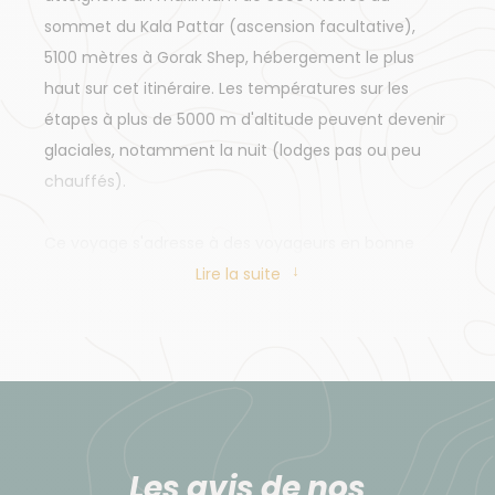
sommet du Kala Pattar (ascension facultative),
5100 mètres à Gorak Shep, hébergement le plus
haut sur cet itinéraire. Les températures sur les
étapes à plus de 5000 m d'altitude peuvent devenir
glaciales, notamment la nuit (lodges pas ou peu
chauffés).
Ce voyage s'adresse à des voyageurs en bonne
santé, ayant déjà eu une expérience de trekking en
Lire la suite
montagne par le passé. Une préparation physique
est nécessaire au cours des semaines précédent le
voyage (activités d'endurance à privilégier).
À noter : le niveau physique de ce voyage ne prend
pas en compte les facteurs extérieurs liés à
Les avis de nos
l'environnement. Sur ce voyage, nous évoluons