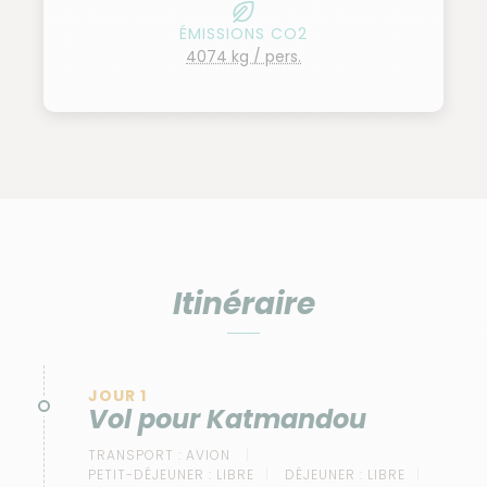
les plus hautes montagnes de la planète se
ÉMISSIONS CO2
découvrent et nous offre un spectacle
4074 kg / pers.
d'exception... Un panorama à couper le souffle et un
souvenir inoubliable !
Itinéraire
JOUR 1
Vol pour Katmandou
TRANSPORT :
AVION
PETIT-DÉJEUNER :
LIBRE
DÉJEUNER :
LIBRE