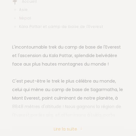
Accueil
Asie
Népal
Kala Pattar et camp de base de l'Everest
L'incontournable trek du camp de base de l'Everest
et l'ascension du Kala Pattar, splendide belvédère
face aux plus hautes montagnes du monde !
C'est peut-être le trek le plus célèbre au monde,
celui qui mène au camp de base de Sagarmatha, le
Mont Everest, point culminant de notre planète, à
8848 mètres d'altitude ! Nous gagnons la région de
l'Everest par les airs, et atterrissons à Lukla, porte
d'entrée principale du massif. Nous longeons la jolie
Lire la suite
vallée de la Dudh khoshi avant de monter à