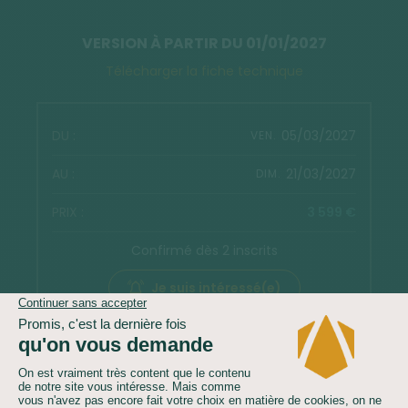
VERSION À PARTIR DU 01/01/2027
Télécharger la fiche technique
05/03/2027
VEN.
21/03/2027
DIM.
3 599 €
Confirmé dès 2 inscrits
Je suis intéressé(e)
Réserver
19/03/2027
VEN.