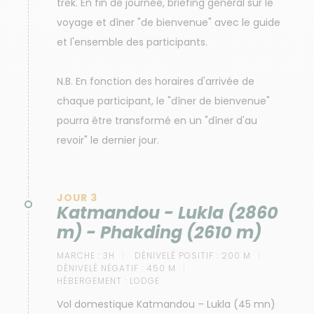
trek. En fin de journée, briefing général sur le
voyage et dîner "de bienvenue" avec le guide
et l'ensemble des participants.
N.B. En fonction des horaires d'arrivée de
chaque participant, le "dîner de bienvenue"
pourra être transformé en un "dîner d'au
revoir" le dernier jour.
JOUR 3
Katmandou - Lukla (2860
m) - Phakding (2610 m)
MARCHE :
3H
DÉNIVELÉ POSITIF :
200 M
DÉNIVELÉ NÉGATIF :
450 M
HÉBERGEMENT :
LODGE
Vol domestique Katmandou – Lukla (45 mn)