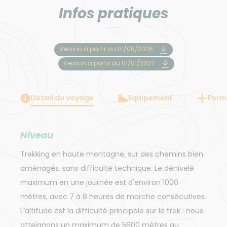
Infos pratiques
Version à partir du 01/08/2026
Version à partir du 01/01/2027
Détail du voyage
Equipement
Forma
Niveau
Trekking en haute montagne, sur des chemins bien
aménagés, sans difficulté technique. Le dénivelé
maximum en une journée est d'environ 1000
mètres, avec 7 à 8 heures de marche consécutives.
L'altitude est la difficulté principale sur le trek : nous
atteignons un maximum de 5600 mètres au