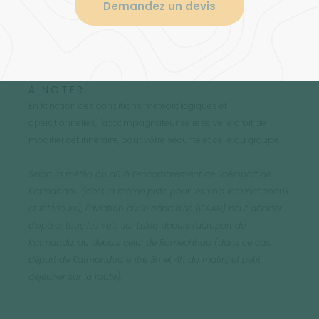
Demandez un devis
À NOTER
En fonction des conditions météorologiques et
opérationnelles, l'accompagnateur se réserve le droit de
modifier cet itinéraire, pour votre sécurité et celle du groupe.
Selon la météo ou dû à l’encombrement de l'aéroport de
Katmandou (c'est la même piste pour les vols internationaux
et intérieurs), l'aviation civile népalaise (CAAN) peut décider
d'opérer tous les vols sur Lukla depuis l'aéroport de
Katmandu, ou depuis celui de Ramechhap (dans ce cas,
départ de Katmandou entre 3h et 4h du matin, et petit
déjeuner sur la route).