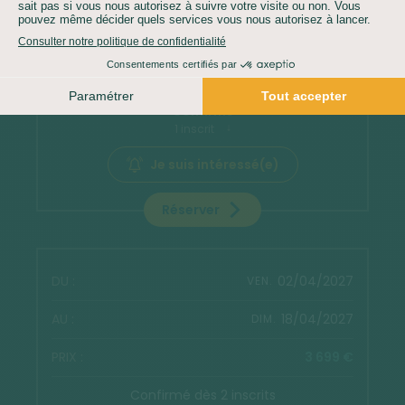
04/04/2027
DIM.
3 499 €
Confirmé
1 inscrit
Je suis intéressé(e)
Réserver
02/04/2027
VEN.
18/04/2027
DIM.
3 699 €
Confirmé dès 2 inscrits