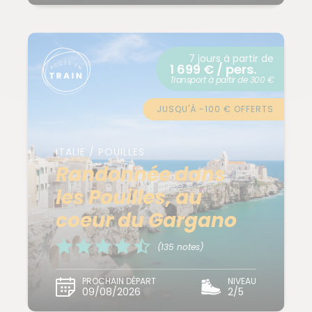
7 jours à partir de
1 699 € / pers.
Transport à partir de 300 €
JUSQU'À -100 € OFFERTS
ITALIE / POUILLES
Randonnée dans
les Pouilles, au
coeur du Gargano
(135 notes)
PROCHAIN DÉPART
NIVEAU
09/08/2026
2/5