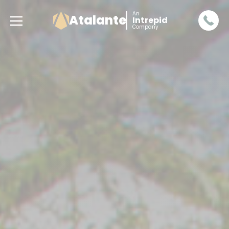
An
Atalante
Intrepid
Company