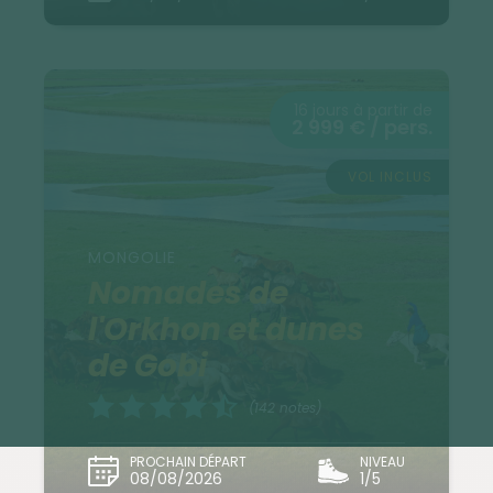
16 jours à partir de
2 999 € / pers.
VOL INCLUS
MONGOLIE
Nomades de
l'Orkhon et dunes
de Gobi
(142 notes)
PROCHAIN DÉPART
NIVEAU
08/08/2026
1/5