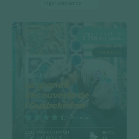
21 jours à partir de
3 799 € / pers.
VOL INCLUS
OUZBEKISTAN
La grande
découverte de
l'Ouzbekistan
(177 notes)
PROCHAIN DÉPART
NIVEAU
08/08/2026
1/5