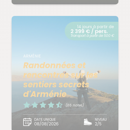
14 jours à partir de
2 399 € / pers.
Transport à partir de 500 €
ARMÉNIE
Randonnées et
rencontres sur les
sentiers secrets
d'Arménie
(65 notes)
DATE UNIQUE
NIVEAU
08/08/2026
2/5