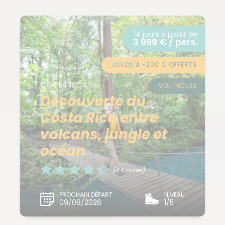
14 jours à partir de
3 999 € / pers.
JUSQU'À -200 € OFFERTS
COSTA RICA
VOL INCLUS
Découverte du
Costa Rica entre
volcans, jungle et
océan
(44 notes)
PROCHAIN DÉPART
NIVEAU
09/08/2026
1/5