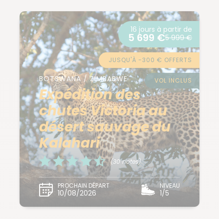
16 jours à partir de
5 699 €
5 999 €
JUSQU'À -300 € OFFERTS
BOTSWANA / ZIMBABWE
VOL INCLUS
Expédition des
chutes Victoria au
désert sauvage du
Kalahari
(30 notes)
PROCHAIN DÉPART
NIVEAU
10/08/2026
1/5