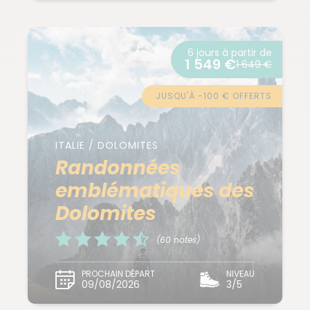
6 jours à partir de
1 549 €
1 649 €
JUSQU'À -100 € OFFERTS
ITALIE / DOLOMITES
Randonnées
emblématiques des
Dolomites
(60 notes)
PROCHAIN DÉPART
NIVEAU
09/08/2026
3/5