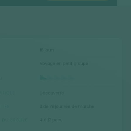
E
16 jours
Voyage en petit groupe
U
ATIQUE
Découverte
ITÉS
3 demi journée de marche
E DU GROUPE
4 à 12 pers.