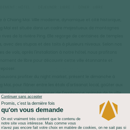
GEMENT :
HÔTEL
DÉJEUNER :
LIBRE
DÎNER :
LIBRE
ée à Chiang Mai. Ville moderne, dynamique et cité historique,
g Mai est située dans un cadre majestueux de montagnes
s rives de la rivière Ping. Elle regorge de centaines de temples
s, avec des stupas et des toits à plusieurs niveaux. Selon nos
es de vols, après l'installation à notre hôtel, nous profitons
moment de libre pour découvrir cette ville étonnante et
reposer.
pouvons profiter du night market, présent le dimanche à
 Mai, pour flâner entre les étals d'artisanat local, goûter aux
alités de rue et s'imprégner de l'ambiance animée de la ville
rée.
PORT :
VÉHICULE PRIVATISÉ (2H)
MARCHE :
3H-4H