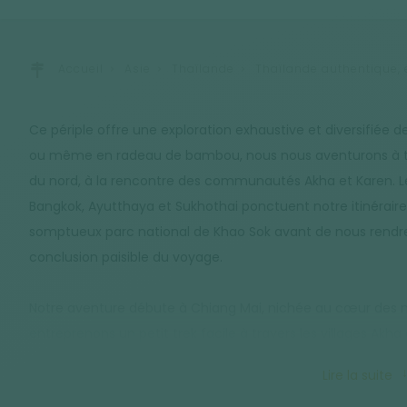
Accueil
Asie
Thaïlande
Thaïlande authentique, e
Ce périple offre une exploration exhaustive et diversifiée de
ou même en radeau de bambou, nous nous aventurons à tra
du nord, à la rencontre des communautés Akha et Karen. Le
Bangkok, Ayutthaya et Sukhothai ponctuent notre itinéraire
somptueux parc national de Khao Sok avant de nous rendr
conclusion paisible du voyage.
Notre aventure débute à Chiang Mai, nichée au cœur des
entreprenons un petit trek facile à travers les villages Akh
nous explorons la végétation luxuriante des montagnes thaï
Lire la suite
Sukhothai, première capitale du Siam, que nous découvrons 