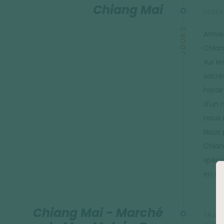
Chiang Mai
HÉBER
JOUR 2
Arriv
Chian
sur le
sacré
horair
d'un 
nous 
Nous 
Chiang
spéci
en soi
Chiang Mai - Marché
TRANS