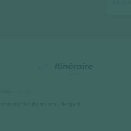
rsuivons notre exploration culturelle à
ÉMIS
es moments forts de notre périple. Le
te inoubliable. Après cette immersion
notre voyage vers le sud de la Thaïlande pour
our leurs forêts tropicales généreuses et leurs
Itinéraire
cap sur Kao Lak ou Koh Samui, selon la
 cadre idéal pour profiter d’un dernier
GEMENT :
AVION
ternational depuis Paris vers Chiang Mai.
immersion dans la nature préservée de la