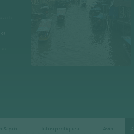
ouverte
 et
ture
s & prix
Infos pratiques
Avis
À