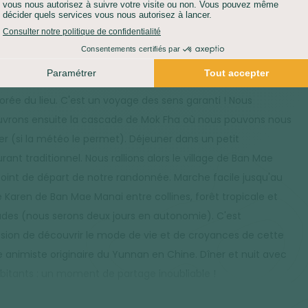
LÉ POSITIF :
320 M
DÉNIVELÉ NÉGATIF :
300 M
GEMENT :
CHEZ L'HABITANT
tin, nous commençons notre journée par la visite du
é local de Mae Malai. Nous nous faufilons entre les étals de
s, de légumes et de fleurs et profitons de l'ambiance animée
lorée du lieu. C'est un voyage des sens garanti ! Nous
vrons ensuite la cascade de Mok Fha où nous pouvons nous
er (si la météo le permet). Déjeuner dans un petit
rant traditionnel. Nous rallions alors le village de Ban Mae
point de départ de notre randonnée. Marche facile jusqu'au
ge Karen de Ban Mae Manai entre collines, forêt tropicale et
des (nous serons deux jours en autonomie). C'est
asion de découvrir le mode de vie et de croyances de cette
e animiste originaire du Yunnan en Chine. Dîner et nuit avec
abitants : un moment de partage inoubliable !