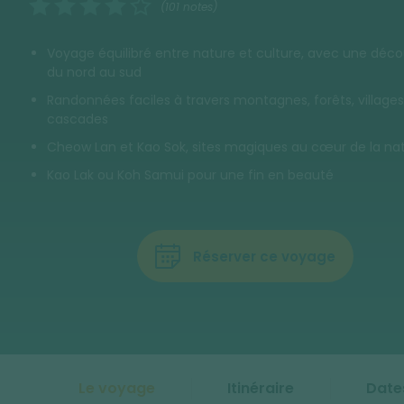
(101 notes)
Voyage équilibré entre nature et culture, avec une déc
du nord au sud
Randonnées faciles à travers montagnes, forêts, villages
cascades
Cheow Lan et Kao Sok, sites magiques au cœur de la na
Kao Lak ou Koh Samui pour une fin en beauté
Réserver ce voyage
Le voyage
Itinéraire
Date