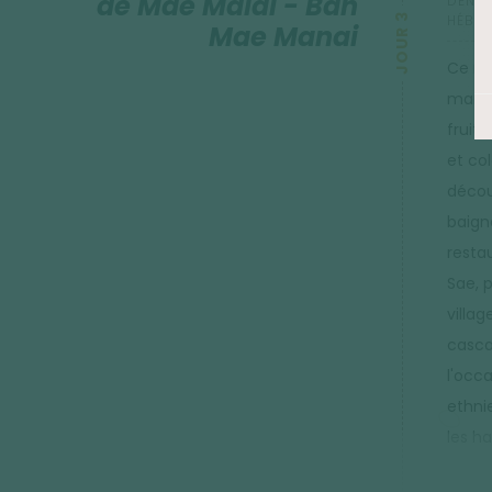
de Mae Malai - Ban
DÉNIVE
JOUR 3
HÉBER
Mae Manai
Ce ma
march
fruit
et co
décou
baign
restau
Sae, 
villa
casca
l'occ
ethni
les h