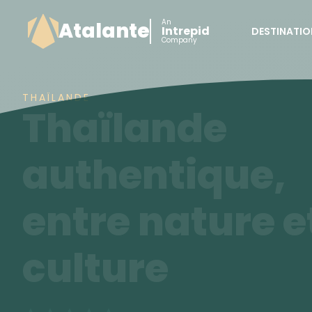
An
Atalante
Intrepid
DESTINATIO
Company
THAÏLANDE
Thaïlande
authentique,
entre nature e
culture