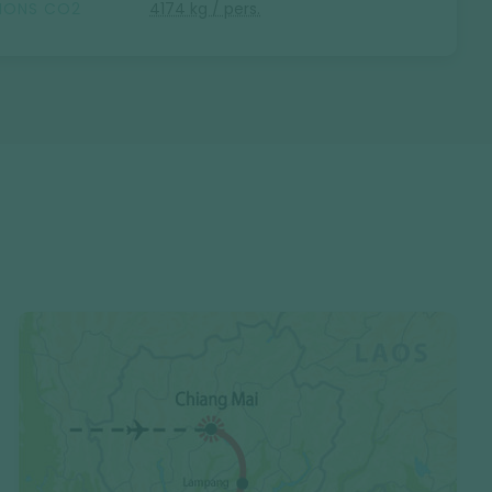
SIONS CO2
4174 kg / pers.