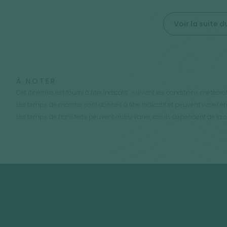
Voir la suite
À NOTER
Cet itinéraire est fourni à titre indicatif : suivant les conditions mété
Les temps de marche sont donnés à titre indicatif et peuvent varier en
Les temps de transferts peuvent aussi varier, car ils dépendent de la con