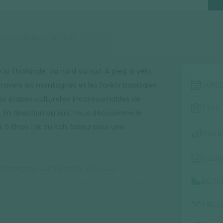
ntre nature et culture
 la Thaïlande, du nord au sud. À pied, à vélo,
vers les montagnes et les forêts tropicales
DURÉ
s étapes culturelles incontournables de
TYPE
. En direction du sud, nous découvrons le
e à Khao Lak ou Koh Samui pour une
NIVEA
THÉM
 montagnes verdoyantes, où nous
ACTIV
a et Karen. À pied et en radeau de bambou,
landaises avant de nous diriger vers
TAILL
à vélo. En suivant le cours de la Chao Phraya,