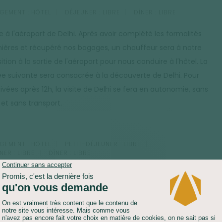
GEMENT :
HÔTEL
DÉJEUNER :
LIBRE
DÎNER :
LIBRE
e à l'aéroport de Delhi. Après avoir complété les formalités
ières et récupéré nos bagages, un chauffeur sera à notre
ition à la sortie de l'aéroport pour nous conduire à l'hôtel. La
ée suivante sera consacrée à la découverte de Delhi. Pour
rivées après 12h, la visite de Delhi se fera en autonomie, sans
 et sans transport.
GEMENT :
HÔTEL
PETIT-DÉJEUNER :
LIBRE
NER :
LIBRE
DÎNER :
LIBRE
tin, nous profitons d'un vol court, mais exceptionnel : nous
lons la chaîne himalayenne du nord au sud ! Arrivés à Leh,
sommes accueillis par notre guide qui nous conduit à l'hôtel.
 de journée est destinée au repos : du fait de l'altitude