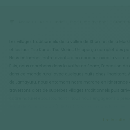
Accueil
Asie
Inde
Inde Himalayenne
Grand tr
Les villages traditionnels de la vallée de Sham et de la Mar
et les lacs Tso Kar et Tso Moriri… Un aperçu complet des p
Nous entamons notre aventure en douceur avec la visite des
Puis, nous marchons dans la vallée de Sham, l'occasion de d
dans ce monde rural, avec quelques nuits chez l'habitant. A
de Lamayuru, nous entamons notre marche en itinérance da
traversons alors de superbes villages traditionnels puis ar
cadre naturel époustouflant ! Nous nous engageons à prés
le col de Zalung Karpo (5 190 m). Nous voici dans la vallé
nomades pendant la saison. Arrivés au village de Dat, nous 
Lire la suite
du Changtang et ses hauts plateaux tibétains qui semblent 