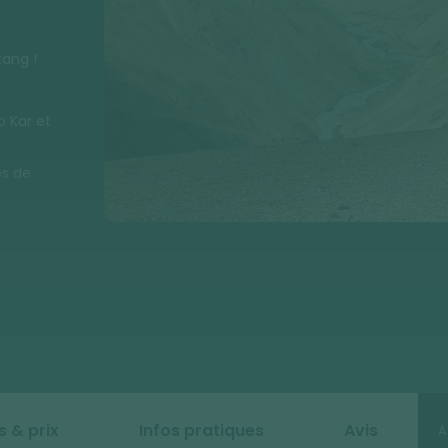
tang !
o Kar et
es de
 & prix
Infos pratiques
Avis
À