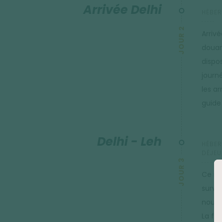
Arrivée Delhi
HÉBER
JOUR 2
Arrivé
douan
dispos
journ
les ar
guide
Delhi - Leh
HÉBER
DÉJEU
JOUR 3
Ce ma
survo
nous 
La fin