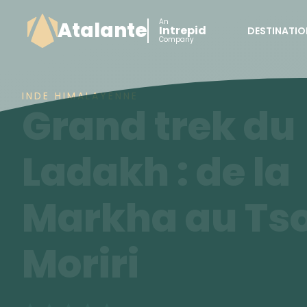
An
Atalante
Intrepid
DESTINATIO
Company
INDE HIMALAYENNE
Grand trek du
Ladakh : de la
Markha au Ts
Moriri