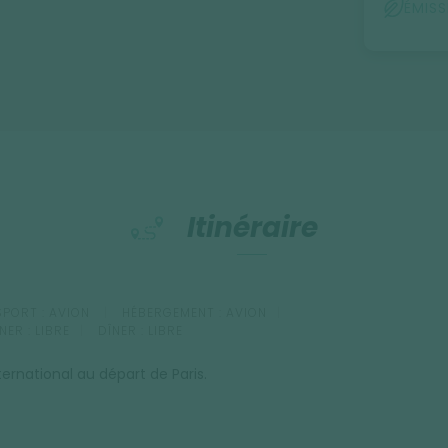
, et admirons les plus beaux lacs de
ÉMIS
Itinéraire
PORT :
AVION
HÉBERGEMENT :
AVION
NER :
LIBRE
DÎNER :
LIBRE
ternational au départ de Paris.