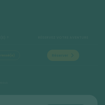
(E) ?
RÉSERVEZ VOTRE AVENTURE
Réserver
éressé(e)
essus.