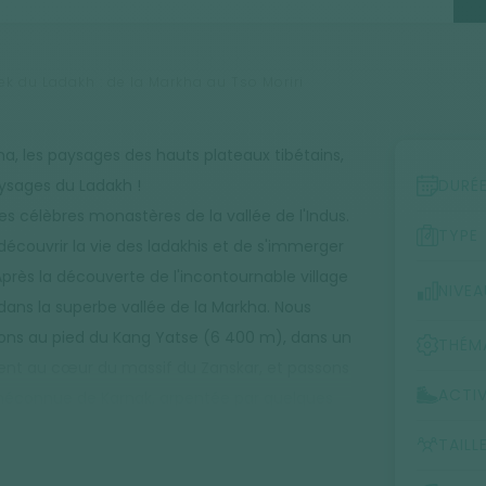
ek du Ladakh : de la Markha au Tso Moriri
kha, les paysages des hauts plateaux tibétains,
aysages du Ladakh !
DURÉ
 célèbres monastères de la vallée de l'Indus.
TYPE
écouvrir la vie des ladakhis et de s'immerger
près la découverte de l'incontournable village
NIVEA
ns la superbe vallée de la Markha. Nous
rivons au pied du Kang Yatse (6 400 m), dans un
THÉM
ent au cœur du massif du Zanskar, et passons
ACTIV
e méconnue de Karnak, arpentée par quelques
prenons un véhicule pour rejoindre la région
TAILL
s'étendre à l'infini. Nous découvrons à