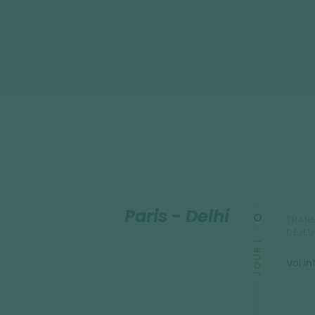
présent les paysages sauvages des hauts plateaux tibétains
l'Himalaya indien : le lac Tso Kar et le Tso Moriri.
Paris - Delhi
TRANS
DÉJEU
JOUR 1
Vol in