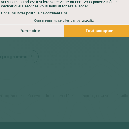
e, nous devons nous préserver autant que possible et ne
 aucun effort physique.
: Le vol Delhi - Leh est soumis aux conditions météorologiques
ut donc subir des retards et des annulations.
 du programme
agnateur se réserve le droit de modifier cet itinéraire, pour votre sécurité 