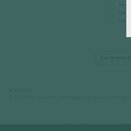
élevé
faire
N.B. 
et pe
Voir la suite
À NOTER
En fonction des conditions météorologiques et opérationnelles, l'accomp