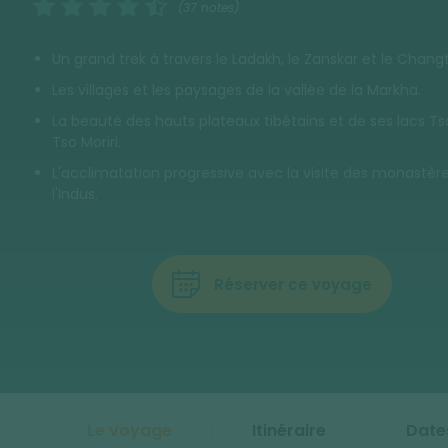
(37 notes)
Un grand trek à travers le Ladakh, le Zanskar et le Chang
Les villages et les paysages de la vallée de la Markha.
La beauté des hauts plateaux tibétains et de ses lacs Ts
Tso Moriri.
L'acclimatation progressive avec la visite des monastèr
l'Indus.
Réserver ce voyage
Le voyage
Itinéraire
Dates