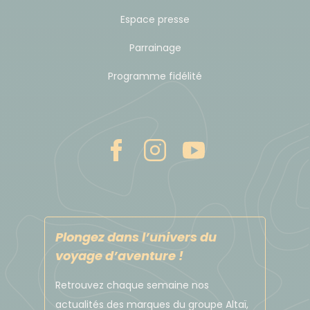
Espace presse
Déplacement
Parrainage
TRANSPORT INTERNATIONAL
Programme fidélité
Au Pérou nous utilisons des vols réguliers au départ
de Paris. Vous volerez principalement avec les
compagnies Iberia, Air France/KLM. À l’aller ce sont,
pour la plupart, des vols de jour arrivant en fin de
journée avec une escale. Au retour, les vols sont de
nuit avec une arrivée le lendemain en France. Seul
Iberia et LAN peuvent nous proposer des vols de nuit
à l’aller, avec une arrivée le jour 2 au matin. Quant à
Air France, leurs vols sont directs de Paris à Lima,
Plongez dans l’univers du
sans escale.
voyage d’aventure !
IMPORTANT : ces informations sont données à titre
Retrouvez chaque semaine nos
indicatif. En fonction des disponibilités au moment
actualités des marques du groupe Altaï,