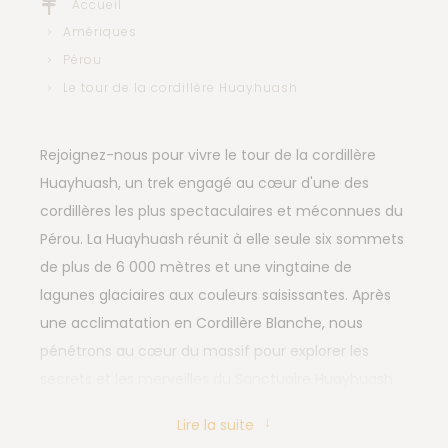
Accueil
Amériques
Pérou
Le tour de la cordillère Huayhuash
Rejoignez-nous pour vivre le tour de la cordillère
Huayhuash, un trek engagé au cœur d'une des
cordillères les plus spectaculaires et méconnues du
Pérou. La Huayhuash réunit à elle seule six sommets
de plus de 6 000 mètres et une vingtaine de
lagunes glaciaires aux couleurs saisissantes. Après
une acclimatation en Cordillère Blanche, nous
pénétrons au cœur du massif pour explorer les
secrets et les merveilles du Sanctuaire Huayhuash.
Ce voyage offre des panoramas à couper le souffle,
Lire la suite
parfait pour les amoureux de trekking, des grands