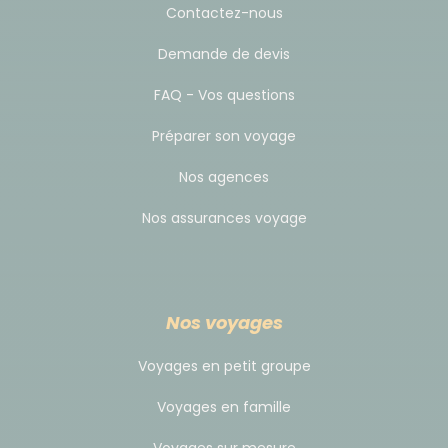
d’eau dans les hébergements. Il est préférable de la
Contactez-nous
traiter avec des pastilles purifiantes (de micropur
Demande de devis
ou d’hydrochlonazone). Evitez autant que possible
FAQ - Vos questions
l’achat de bouteilles en plastique qu’il faut ensuite
recycler.
Préparer son voyage
Si vous devez acheter de l’eau en bouteille, nous
Nos agences
vous conseillons d’acheter des bouteilles de 5 litres
pour remplir vos gourdes au fur et à mesure. Si vous
Nos assurances voyage
souhaitez acheter ces bouteilles, vous pouvez en
avertir votre guide en début de circuit afin de
prévoir une halte au supermarché.
Nos voyages
Hébergement
Voyages en petit groupe
Hôtels de standard 3 étoiles locales, confortables,
Voyages en famille
en chambre double avec sanitaires privés.
Voyages sur mesure