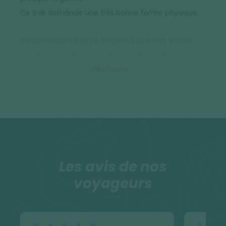
Ce trek demande une très bonne forme physique.
INFORMATION SUR LA SÉCURITÉ DURANT VOTRE
VOYAGE ET LE MAL AIGU DES MONTAGNES
Lire la suite
Informations sur le Mal Aigu des Montagnes (MAM)
Durant votre voyage, vous allez être amenés à
évoluer plusieurs jours à plus de 3500 mètres. Le Mal
Aigu des Montagnes est le signe d’une
acclimatation incomplète à l’altitude et il apparaît
le plus souvent à partir de 3500m. À partir de cette
Les avis de nos
altitude, 50% des personnes sont atteintes du MAM
voyageurs
bénin. Maux de tête, insomnies, perte d’appétit et
nausées sont les troubles les plus fréquents. Ces
effets disparaissent souvent après quelques jours
passés en altitude. Le MAM est causé par une