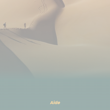
rôties, surtout le cochon d'Inde (cuy ), souvent
épicées, servies avec des patates douces, ont la
faveur des montagnards, tandis que le lomo
saltado, viande tranchée, frite avec des oignons,
des tomates et des pommes de terre (papas),
accompagné de riz ou de maïs, fait l'unanimité
dans tout le pays. Pour un repas simple et délicieux,
le palta rellena est là : c'est un avocat farci de
poulet émietté, pommes de terre et mayonnaise.
Pendant le trekking, de l'eau bouillie est à disposition
chaque jour pour remplir vos gourdes. Durant votre
séjour les boissons, y compris l’eau minérale, sont à
Aide
votre charge. Vous pouvez remplir vos gourdes