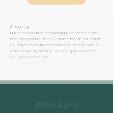
À NOTER
Suivant les conditions météorologiques et opérationnelles,
l'accompagnateur se réserve le droit de modifier cet itinéraire.
D'autre part, en fonction des horaires d'arrivées des vols, les
visites de Lima du premier ou du dernier jour peuvent être
écourtées, voire annulées.
Dates & prix