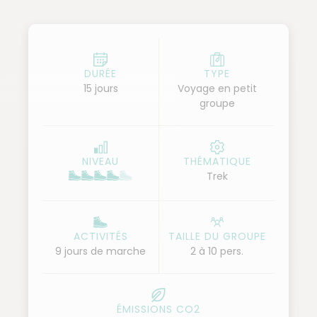
espaces et de haute montagne.
Accompagnés par une équipe locale expérimentée,
nous partons de Huaraz pour une aventure qui nous
mène à travers des paysages grandioses et variés.
DURÉE
TYPE
15 jours
Voyage en petit
Chaque jour, nous franchissons des cols
groupe
impressionnants, découvrons des vallées cachées
et des lacs glaciaires étincelants. La cordillère
Huayhuash, avec ses sommets imposants et ses
NIVEAU
THÉMATIQUE
vues imprenables, promet une expérience de
Trek
trekking inoubliable. Ce trek est une immersion
totale dans la nature sauvage péruvienne, idéale
pour les randonneurs passionnés à la recherche de
ACTIVITÉS
TAILLE DU GROUPE
défis et de beauté naturelle.
9 jours de marche
2 à 10 pers.
ÉMISSIONS CO2