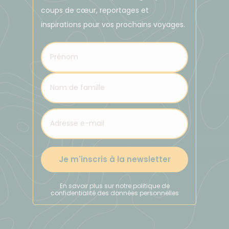
de votre inscription, les compagnies aériennes et
coups de cœur, reportages et
horaires de vol peuvent être différents des
inspirations pour vos prochains voyages.
informations mentionnées ci-dessus.
DÉPLACEMENTS DANS LE PAYS
Minibus privé avec bouteille d'oxygène
Bus de ligne pour l'aller Lima-Huaraz le J2 et
Chiquian-Lima le J13
PORTAGE
Je m'inscris à la newsletter
Lors du trek, vous ne portez que vos affaires à la
journée. Le reste de vos affaires sont portées par
En savoir plus sur notre politique de
des mules et vous les retrouvez le soir à votre
confidentialité des données personnelles
campement. Vous pouvez également laisser des
affaires à l'hôtel et les récupérer à la fin de votre