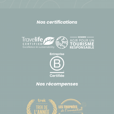
trek.
Se référer à la rubrique "bagages".
Nos certifications
Budget & change
La devise péruvienne est le Nuevo Sol (PEN).
Pour connaitre le taux de change en temps réel,
nous vous conseillons de vous rendre sur le site
www.xe.com
Pour vos achats courants (ex : boissons,
Nos récompenses
souvenirs…), nous vous recommandons de payer en
Soles. Vous pourrez vous en procurer sur place à
votre arrivée à l'aéroport, auprès des bureaux de
change ou dans des distributeurs automatiques