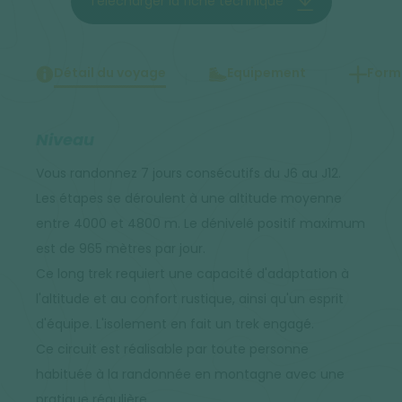
Télécharger la fiche technique
Détail du voyage
Equipement
Forma
Niveau
Vous randonnez 7 jours consécutifs du J6 au J12.
Les étapes se déroulent à une altitude moyenne
entre 4000 et 4800 m. Le dénivelé positif maximum
est de 965 mètres par jour.
Ce long trek requiert une capacité d'adaptation à
l'altitude et au confort rustique, ainsi qu'un esprit
d'équipe. L'isolement en fait un trek engagé.
Ce circuit est réalisable par toute personne
habituée à la randonnée en montagne avec une
pratique régulière.