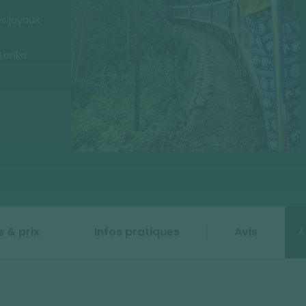
es joyaux
 Lanka
 & prix
Infos pratiques
Avis
À