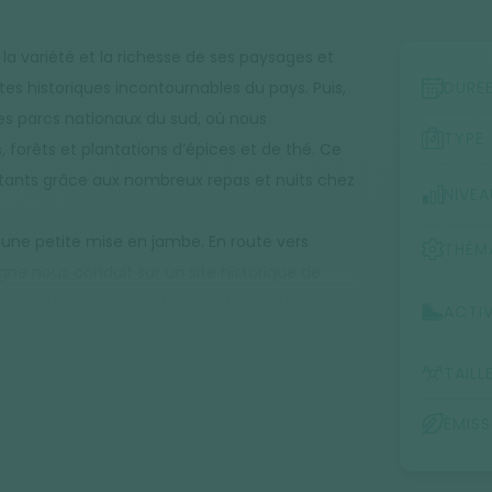
 la variété et la richesse de ses paysages et
sites historiques incontournables du pays. Puis,
DURÉ
s parcs nationaux du sud, où nous
TYPE
, forêts et plantations d’épices et de thé. Ce
itants grâce aux nombreux repas et nuits chez
NIVEA
ur une petite mise en jambe. En route vers
THÉM
ne nous conduit sur un site historique de
 peu d'altitude, dans le massif de Knuckles, où
ACTIV
ngala. Du côté de Kandy, une superbe journée
ages, cultures, forêt... cette randonnée est
TAILL
 Puis en compagnie de centaines de pèlerins,
ÉMIS
ments forts du voyage. Nous foulons les
ntations de thé Lipton. Nous terminons ce
alawe suivie d'une petite escale en bord de