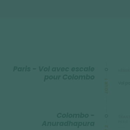
mer à Beruwela.
Paris - Vol avec escale
HÉBER
pour Colombo
JOUR 1
Vol p
Colombo -
TRANS
Anuradhapura
PETIT