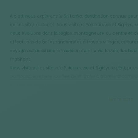
À pied, nous explorons le Sri Lanka, destination connue pour
de ses sites culturels. Nous visitons Polonaruwa et Sigiriya, 
nous évoluons dans la région montagneuse du centre et de
effectuons de belles randonnées à travers villages, cultures
voyage est aussi une immersion dans la vie locale des hab
l’habitant.
Nous visitons les sites de Polonaruwa et Sigiriya à pied, po
Dambulla, une belle journée de marche à travers la campag
grottes de méditation. Nous arrivons ensuite, en prenant un
nous effectuons une jolie randonnée sur le Rocher de Mani
Lire la suite
de marche nous immerge dans la vie locale à travers les vill
jalonnée de quelques somptueux petits temples intimistes.
nous grimpons les 5000 marches d'Adam's Peak, un des mo
premières plantations de thé, avant notre trek dans les pla
beau périple par une pause nature au parc national d'Udaw