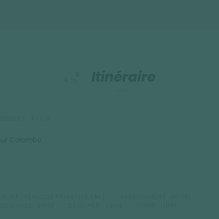
Itinéraire
GEMENT :
AVION
our Colombo.
PORT :
VÉHICULE PRIVATISÉ (4H)
HÉBERGEMENT :
HÔTEL
-DÉJEUNER :
LIBRE
DÉJEUNER :
LIBRE
DÎNER :
LIBRE