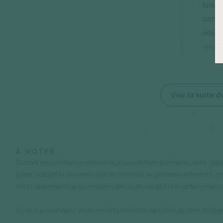
luxur
condu
nous 
envir
Voir la suite
À NOTER
Suivant les conditions météorologiques et opérationnelles, votre guid
à titre indicatif et peuvent varier en fonction de plusieurs éléments :
car ils dépendent de la condition des routes et de la circulation mais aus
Si vous le souhaitez, vous avez la possibilité de conclure votre voyag