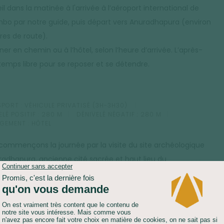
l dans la matinée à l'arrivée à l’aéroport international de
bo par notre guide, puis départ vers Anuradhapura (environ
res de route).
er en chemin ou à l’hôtel, selon l’heure d’arrivée. L’après-
 temps libre pour se reposer et se détendre.
PORT :
VÉHICULE PRIVATISÉ (3H-3H30)
LÉ POSITIF :
280 M
DÉNIVELÉ NÉGATIF :
280 M
GEMENT :
HÔTEL
commençons la journée par la visite du site archéologique
radhapura, ancienne cité sacrée et haut lieu du
hisme au Sri Lanka. Ses stupas majestueux et ses vestiges
gnent de la splendeur passée de cette capitale millénaire.
 le déjeuner dans un restaurant local, nous poursuivons vers
ala, au cœur d’une forêt tropicale réputée pour sa végétation