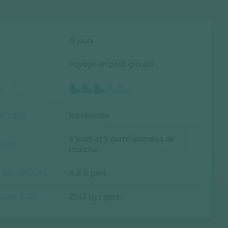
E
15 jours
Voyage en petit groupe
U
ATIQUE
Randonnée
6 jours et 5 demi-journées de
ITÉS
marche
E DU GROUPE
4 à 12 pers.
SIONS CO2
2543 kg / pers.