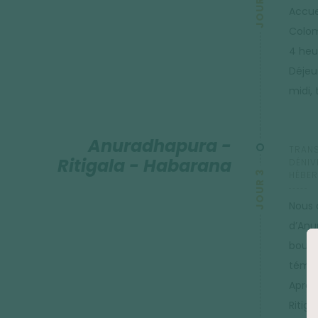
JOUR 2
Accuei
Colom
4 heu
Déjeun
midi,
Anuradhapura -
TRANS
Ritigala - Habarana
DÉNIVE
JOUR 3
HÉBER
Nous 
d’Anu
boudd
témoi
Après
Ritig