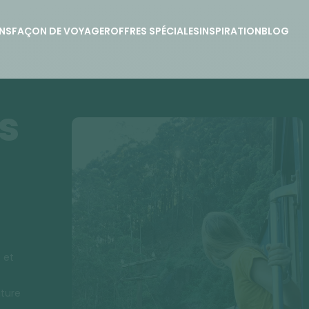
NS
FAÇON DE VOYAGER
OFFRES SPÉCIALES
INSPIRATION
BLOG
s
 et
ature