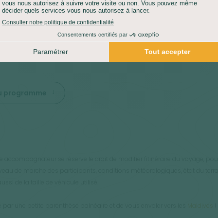
iante et son atmosphère paisible. Une belle promenade nous
it à la découverte des ruines d’un ancien monastère et
offre de magnifiques points de vue sur la campagne
onnante. En fin de journée, route vers Habarana.
 du programme
e accompagnateur se réserve le droit de modifier l'itinéraire du voyage, po
 niveau de marche des participants, conditions météorologiques, état du terra
si de la taille de véhicule utilisé.
e par une petite parenthèse balnéaire et de vous envoler vers les
Maldives
!