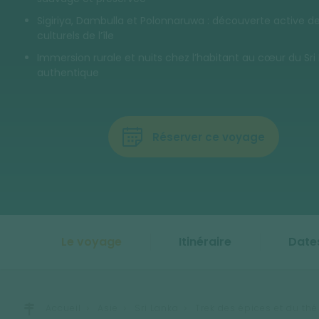
Sigiriya, Dambulla et Polonnaruwa : découverte active d
culturels de l’île
Immersion rurale et nuits chez l’habitant au cœur du Sri
authentique
Réserver ce voyage
Le voyage
Itinéraire
Dates
Accueil
Asie
Sri Lanka
Trek des épices et du thé