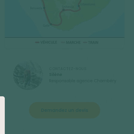
CONTACTEZ-NOUS
Silène
Responsable agence Chambéry
Demandez un devis