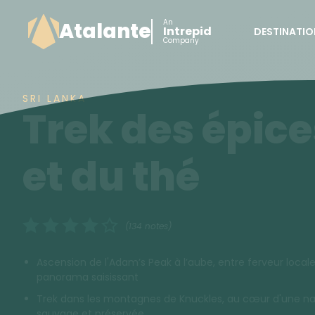
An
Atalante
Intrepid
DESTINATIO
Company
SRI LANKA
Trek des épice
et du thé
(134 notes)
Ascension de l'Adam’s Peak à l’aube, entre ferveur locale
panorama saisissant
Trek dans les montagnes de Knuckles, au cœur d'une n
sauvage et préservée