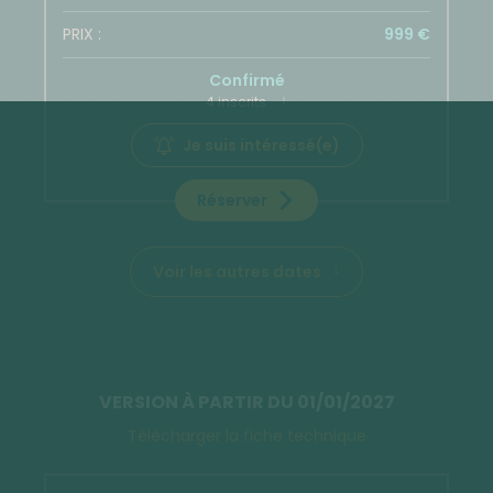
999 €
Confirmé
4 inscrits
Je suis intéressé(e)
Réserver
Voir les autres dates
VERSION À PARTIR DU 01/01/2027
Télécharger la fiche technique