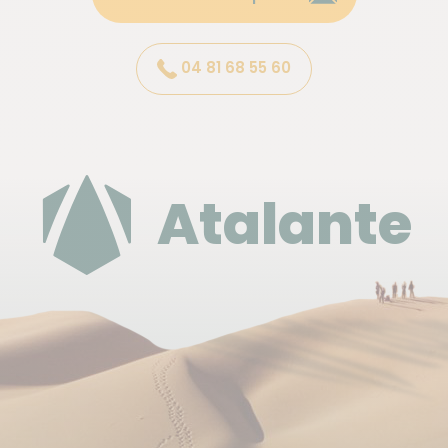
ne s'offensent pas d'un apéro servi le soir au
bivouac. Sachez simplement respecter leur religion
et consommer avec modération.
04 81 68 55 60
Ramadan
En 2026, le Ramadan débutera le 17 février et se
terminera probablement le 19 mars (la date précise
Atalante
sera définie la veille, elle dépend du cycle lunaire).
Pendant cette période, le rythme quotidien est
différent : horaires décalés, vie diurne au ralenti, et
beaucoup de restaurants sont fermés faute de
fréquentation dans la journée.
Il est important de respecter la population locale en
adoptant quelques règles de bonne conduite. Il est
préférable d’éviter de fumer, boire ou manger en
public lors de vos passages en ville et d’opter pour