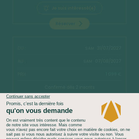
Je suis intéressé(e)
Réserver
31/07/2027
SAM.
07/08/2027
SAM.
1 099 €
Confirmé dès 2 inscrits
Je suis intéressé(e)
Réserver
Voir les autres dates