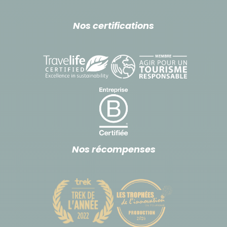
mules. Pour les transferts, nous utilisons selon le
Nos certifications
terrain des 4x4 ou minibus récents, très bien
entretenus et choisis pour leur confort, qui sont
agréés pour le transport touristique.
3-
En ville
, n'hésitez pas à utiliser les petits taxis :
très nombreux et facilement identifiables par leurs
couleurs, ils vous emmèneront où vous voulez en
ville pour environ 10 dirhams soit un peu moins d'1
euro la course ! Assurez-vous seulement que le
Nos récompenses
chauffeur enclenche son compteur, même s'ils le
font de plus en plus systématiquement.
Budget & change
Au Maroc, la monnaie nationale est le dirham