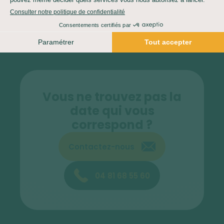
Le nombre de participants peut être inférieur au nombre
minimum indiqué ci-dessus.
Vous ne trouvez pas la
date qui vous
correspond ?
Contactez-nous
04 81 68 55 60