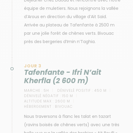
Déjeuner chez Daoud et rencontre avec notre
équipe de muletiers. Nous rejoignons la vallée
d’Arous en direction du village d’Ait Said.
Arrivée au plateau de Tafenfante à 2500 m
par une jolie forêt de chênes verts. Bivouac
près des bergeries d’Imin n’Taghia.
JOUR 3
Tafenfante - Ifri N’ait
Kherfla (2 600 m)
MARCHE :
5H
DÉNIVELÉ POSITIF :
450 M
DÉNIVELÉ NÉGATIF :
150 M
ALTITUDE MAX :
2600 M
HÉBERGEMENT :
BIVOUAC
Nous traversons à flanc les talat en tazart
(ravins boisés de chênes verts) avec une très