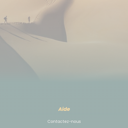
des endroits plus discrets pour le faire. Adopter une
tenue respectueuse du contexte culturel et être
attentif aux usages locaux contribueront à une
meilleure harmonie avec les habitants.
Ainsi, nous adaptons notre logistique en fonction :
pendant le voyage, les repas prévus au restaurant
sont remplacés par de copieux pique-niques, et si
vous êtes en ville avec repas libres, nos équipes
vous guideront vers les établissements ouverts.
Mais le Ramadan, c'est aussi un moment privilégié
où les familles se retrouvent, où les plus belles
tenues sont de mise, et surtout, où les tables se
parent chaque soir de délicieux mets préparés
spécialement pour l'occasion.
Aide
Contactez-nous