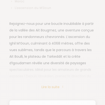
Maroc
L'ascension du M'Goun
Rejoignez-nous pour une boucle inoubliable à partir
de la vallée des Aït Bougmez, une aventure conçue
pour les randonneurs chevronnés. L’ascension du
Ighil M’Goun, culminant à 4068 mètres, offre des
vues sublimes, tandis que le parcours à travers les
Aït Boulli, le plateau de Tarkeddit et la crête
d’Igoudamen révèle une diversité de paysages
spectaculaires. Idéal pour les amateurs de grands
espaces ! Depuis Idoukalen, prenez la direction du
sud vers le M’Goun, le deuxième sommet du Maroc.
Lire la suite
Notre chemin nous emmène par les sentiers
muletiers du Haut Atlas Central, à travers les hauts
pâturages des Aït Boulli, jusqu’au plateau de