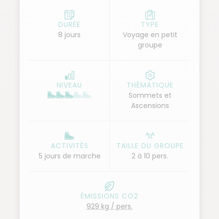
Tarkeddit, un espace qui évoque les steppes
mongoles. Le jour de l'ascension commence tôt,
DURÉE
TYPE
8 jours
Voyage en petit
avec plus de 1 000 m de dénivelé, mais l’effort est
groupe
récompensé par une vue panoramique imprenable
sur la chaîne de l’Atlas. La descente se fait par les
bergeries et Igoudamen, au pied du marabout Sidi
NIVEAU
THÉMATIQUE
Chitta, complétant cette expédition mémorable.
Sommets et
Ascensions
ACTIVITÉS
TAILLE DU GROUPE
5 jours de marche
2 à 10 pers.
ÉMISSIONS CO2
929 kg / pers.