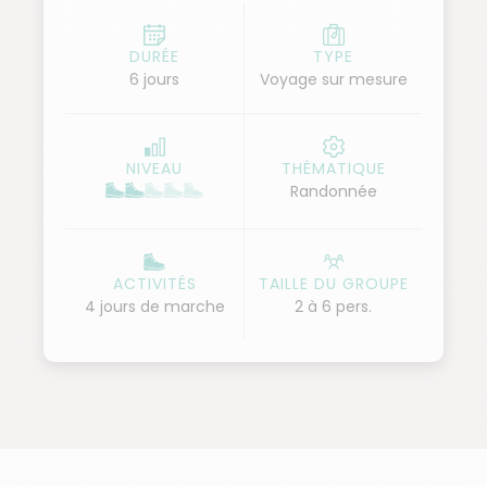
de couleurs tout au long de l'année. Accompagné
d’un muletier local, vous aurez la chance de vous
DURÉE
TYPE
6 jours
Voyage sur mesure
immerger dans le quotidien des habitants et de
découvrir des coins secrets de cette vallée qui n’a
rien perdu de sa magie. Rencontres authentiques,
NIVEAU
THÉMATIQUE
paysages grandioses et moments de sérénité
Randonnée
rythmeront vos journées, vous permettant de vous
reconnecter à l’essentiel, loin des préoccupations
du monde moderne.
ACTIVITÉS
TAILLE DU GROUPE
4 jours de marche
2 à 6 pers.