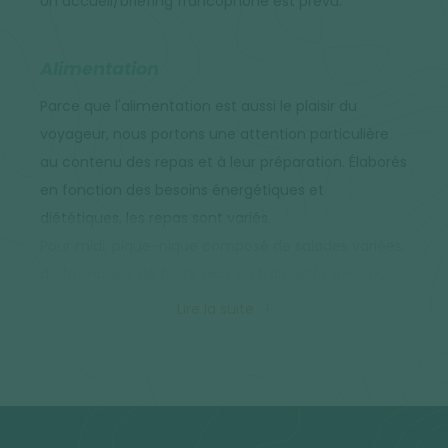
Un accueil/briefing francophone est prévu.
Alimentation
Parce que l'alimentation est aussi le plaisir du
voyageur, nous portons une attention particulière
au contenu des repas et à leur préparation. Élaborés
en fonction des besoins énergétiques et
diététiques, les repas sont variés.
Pour midi, pique-nique composé de salades variées,
de fromages, de fruits secs ou frais, et le soir, vous
vous régalerez de plats typiques : soupes, tagines
Lire la suite
d'agneau, de poulet, couscous fumants,
pâtisseries... Le matin, le petit déjeuner est copieux :
vous goûterez au pain traditionnel et aux fameuses
crêpes berbères : les "lebsemen" servies chaudes
avec du miel.