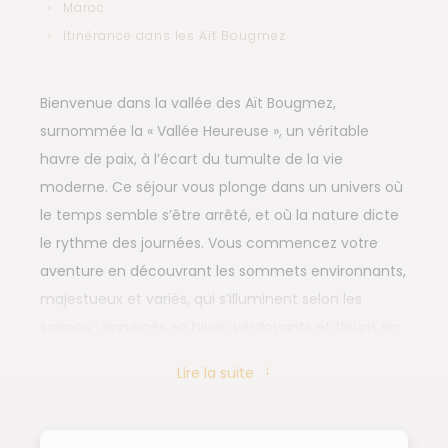
Maroc
Itinérance dans les Aït Bougmez
Bienvenue dans la vallée des Aït Bougmez,
surnommée la « Vallée Heureuse », un véritable
havre de paix, à l’écart du tumulte de la vie
moderne. Ce séjour vous plonge dans un univers où
le temps semble s’être arrêté, et où la nature dicte
le rythme des journées. Vous commencez votre
aventure en découvrant les sommets environnants,
majestueux et variés, qui s’illuminent selon les
saisons : enneigés en hiver, verdoyants et fleuris en
été. Au cœur de cette vallée, vous visiterez des
Lire la suite
villages typiques, où les maisons en pisé se fondent
dans le paysage. Les champs en terrasse, où se
cultivent blé, orge et légumes, offrent un spectacle