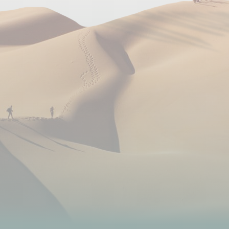
Pourboires
Il s'agit d'une pratique non obligatoire mais usuelle.
Selon votre satisfaction à la fin de votre voyage, il
est effectivement d'usage de donner un pourboire
à votre guide et à votre équipe locale. Il doit être
adapté en fonction du niveau de vie du pays et de
la durée de votre voyage. C'est votre geste
d'appréciation de la prestation reçue.
Pour ce circuit, il faut prévoir environ 20 à 30 € par
participant.
Il est préférable de faire plusieurs enveloppes, une
pour le cuisinier et une pour les muletiers.