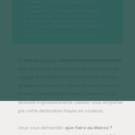
5. Flâner dans le jardin Majorelle à
Marrakech
6. Observer le site d’Aït-Ben-Haddou
7. S’immerger dans l’artisanat local
8. Goûter à la gastronomie locale
9. Profiter des amandiers en fleurs dans
l’Anti-Atlas
10. Faire l’ascension d’un sommet
Le
Maroc
regorge d’
activités incontournables
que vous devez découvrir lors de votre prochain
voyage. Entre villes historiques à visiter, nature
grandiose à parcourir, culture locale à découvrir,
le Maroc possède de nombreux trésors et une
diversité impressionnante. Laissez-vous emporter
par cette destination haute en couleurs.
Vous vous demandez
que faire au Maroc ?