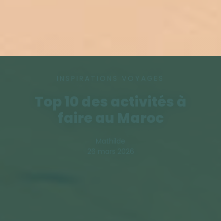
INSPIRATIONS VOYAGES
Top 10 des activités à
faire au Maroc
Mathilde
26 mars 2026