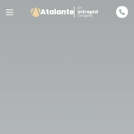
An
Atalante
Intrepid
Company