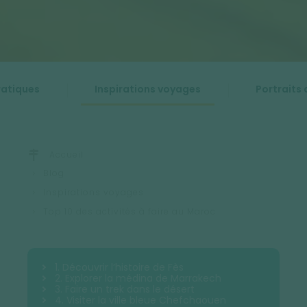
ratiques
Inspirations voyages
Portraits 
Accueil
Blog
Inspirations voyages
Top 10 des activités à faire au Maroc
1. Découvrir l’histoire de Fès
2. Explorer la médina de Marrakech
3. Faire un trek dans le désert
4. Visiter la ville bleue Chefchaouen