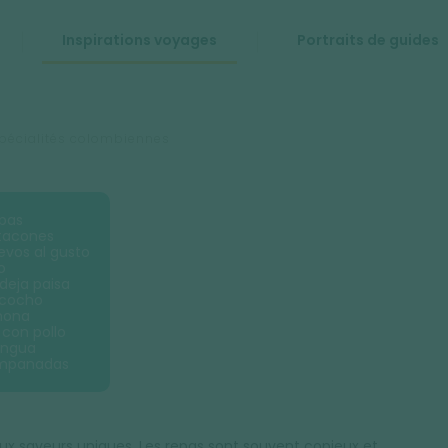
Inspirations voyages
Portraits de guides
spécialités colombiennes
epas
atacones
evos al gusto
o
ndeja paisa
ncocho
chona
z con pollo
angua
empanadas
ux saveurs uniques. Les repas sont souvent copieux et