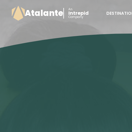
An
Atalante
Intrepid
DESTINATIO
Company