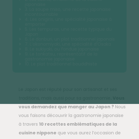
japonaise
3. La soupe miso, une recette japonaise
incontournable
4. Les onigiris, une spécialité japonaise à
emporter
5. Les tempuras, une recette typique du
Japon
6. Le donburi, un plat traditionnel japonais
7. L’okonomiyaki, une spécialité d’Osaka
8. Le sukiyaki, ou fondue japonaise
9. Le tonkatsu, représentatif de la
gastronomie japonaise
10. Le plat traditionnel bouddhiste
Le Japon est réputé pour son artisanat et ses
traditions, mais aussi pour sa gastronomie
. Vous
vous demandez que manger au Japon ?
Nous
vous faisons découvrir la gastronomie japonaise
à travers
10 recettes emblématiques de la
cuisine nippone
que vous aurez l’occasion de