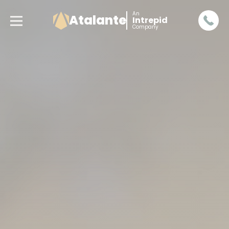
An
Atalante
Intrepid
Company