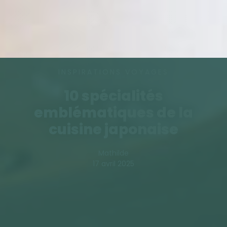
INSPIRATIONS VOYAGES
10 spécialités
emblématiques de la
cuisine japonaise
Mathilde
17 avril 2025