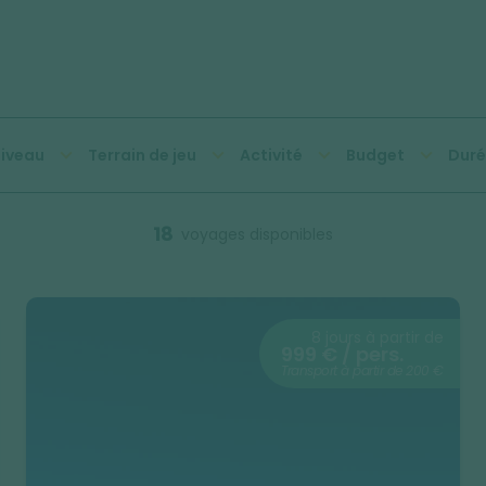
iveau
Terrain de jeu
Activité
Budget
Duré
18
voyages disponibles
8 jours à partir de
999 € / pers.
Transport à partir de 200 €