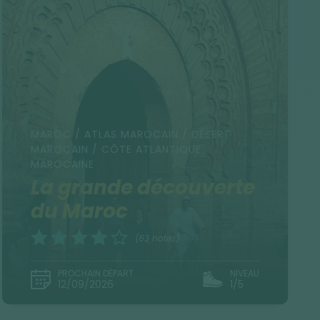
MAROC / ATLAS MAROCAIN / DÉSERT
MAROCAIN / CÔTE ATLANTIQUE
MAROCAINE
La grande découverte
du Maroc
(63 notes)
PROCHAIN DÉPART
NIVEAU
12/09/2026
1/5