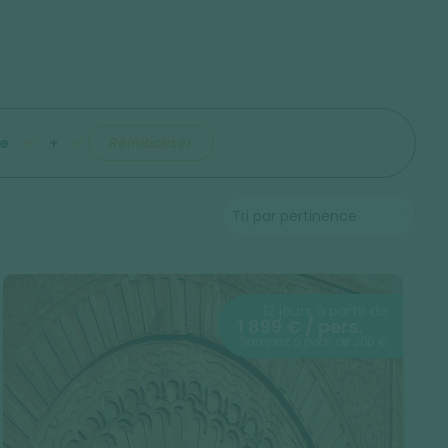
e
+
Réinitialiser
12 jours à partir de
1 899 € / pers.
Transport à partir de 200 €