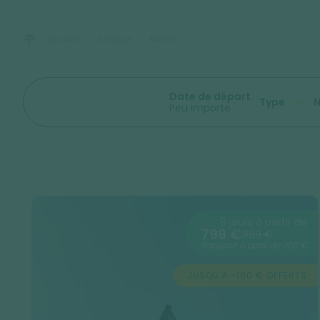
Accueil
Afrique
Maroc
Date de départ
Type
N
Peu importe
8 jours à partir de
799 €
899 €
Transport à partir de 200 €
JUSQU'À -100 € OFFERTS