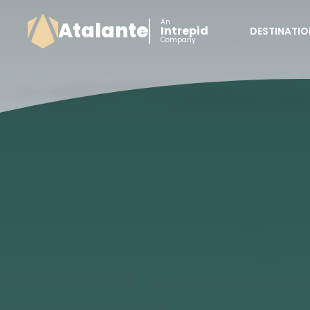
An
Atalante
Intrepid
DESTINATIO
Company