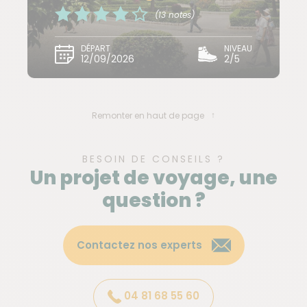
1 nuit à Milazzo (B&B 2*)
(13 notes)
3 nuits à Lipari (B&B)
1 nuit à Stromboli (hôtel 2*)
DÉPART
NIVEAU
12/09/2026
2/5
1 nuit à l'Etna (refuge en dortoir)
1 nuit à Catane (hôtel).
Remonter en haut de page
Accès wifi dans les hébergements.
BESOIN DE CONSEILS ?
Pas besoin d'adaptateur pour les prises.
Un projet de voyage, une
question ?
Heure et lieu de rendez-vous
Accueil à l'aéroport de Catane, J01 avant 21h.
Contactez nos experts
Dispersion
04 81 68 55 60