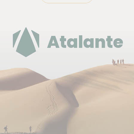
Fin de séjour après votre petit-déjeuner, à Catane
J08.
Se loger avant ou après le circuit
Atalante
Nuits supplémentaires, consulter l'onglet prix-option.
Déplacement
pédestre, bateau, véhicule privé et bus (pour se
rendre à l'aéroport de Catane J08).
Tous les détails concernant vos transferts seront
indiqués dans votre roadbook : lieux, horaires et
tarifs.
Nous avons décidé d'inclure 3 transferts terrestres
privés sur ce circuit. En effet ils permettent