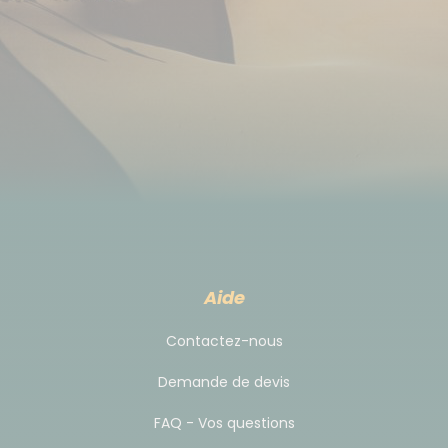
d'appréhender et de rendre bien plus fluide le
voyage que d'utiliser les transports publics
Le transfert Catane-Milazzo le jour 01
Le transfert Milazzo-Taormine-Etna le jour 06
Le transfert Etna-Catane le jour 07
Si d'autres personnes voyagent en Liberté aux
mêmes dates que vous, vos transferts seront
mutualisés.
Aide
Contactez-nous
Budget & change
Demande de devis
L'Euro est la monnaie utilisée en Sicile.
FAQ - Vos questions