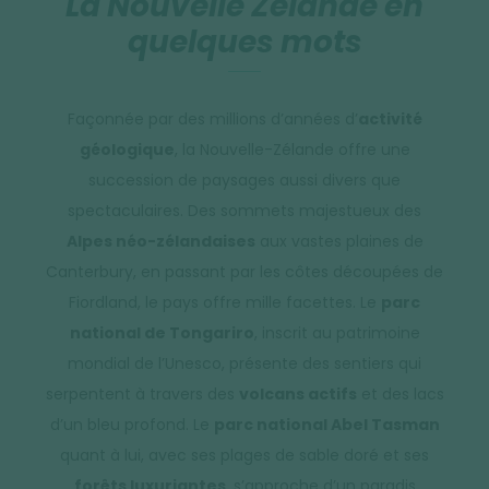
La Nouvelle Zélande en
quelques mots
Façonnée par des millions d’années d’
activité
géologique
, la Nouvelle-Zélande offre une
succession de paysages aussi divers que
spectaculaires. Des sommets majestueux des
Alpes néo-zélandaises
aux vastes plaines de
Canterbury, en passant par les côtes découpées de
Fiordland, le pays offre mille facettes. Le
parc
national de Tongariro
, inscrit au patrimoine
mondial de l’Unesco, présente des sentiers qui
serpentent à travers des
volcans actifs
et des lacs
d’un bleu profond. Le
parc national Abel Tasman
quant à lui, avec ses plages de sable doré et ses
forêts luxuriantes
, s’approche d’un paradis