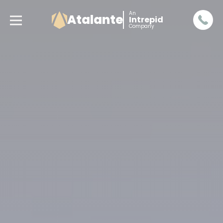
An
Atalante
Intrepid
Company