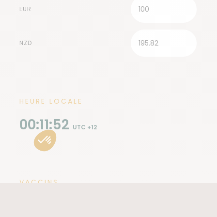
EUR
NZD
HEURE LOCALE
00:11:54
UTC +12
VACCINS
La Nouvelle-Zélande ne demande pas de vaccins
obligatoires, mais il est recommandé de s’assurer