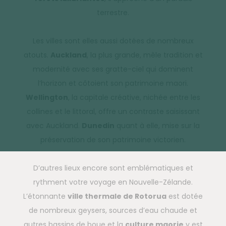
terrestre.
Les villes sont elles aussi dotées de nombreux
atouts.
Auckland
, la plus grande, mêle tradition et
modernité avec ses gratte-ciel qui dominent
l’horizon et côtoient son patrimoine maori.
Wellington
, la capitale créative, nichée entre les
collines et le littoral, offre un contraste saisissant
avec Auckland.
Dunedin
quant à elle, mise sur la
préservation de son patrimoine victorien.
D’autres lieux encore sont emblématiques et
rythment votre voyage en Nouvelle-Zélande.
L’étonnante
ville thermale de Rotorua
est dotée
de nombreux geysers, sources d’eau chaude et
autres bassins de boue et la
culture maorie
y est