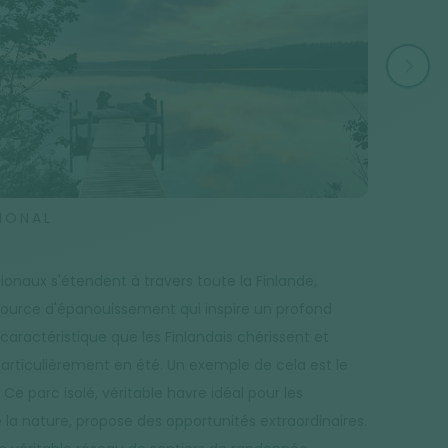
IONAL
RÉGION
Lapon
ionaux s'étendent à travers toute la Finlande,
S'étendant 
source d'épanouissement qui inspire un profond
la Laponie
caractéristique que les Finlandais chérissent et
par ses lac
articulièrement en été. Un exemple de cela est le
un peuple 
 Ce parc isolé, véritable havre idéal pour les
préservé leu
la nature, propose des opportunités extraordinaires.
légendes at