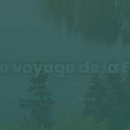
e voyage de la 
LES INCONTOURNABLES
(998 notes)