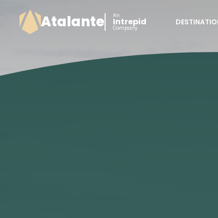
An
Atalante
Intrepid
DESTINATIO
Company