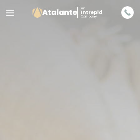
An
Atalante
Intrepid
Company