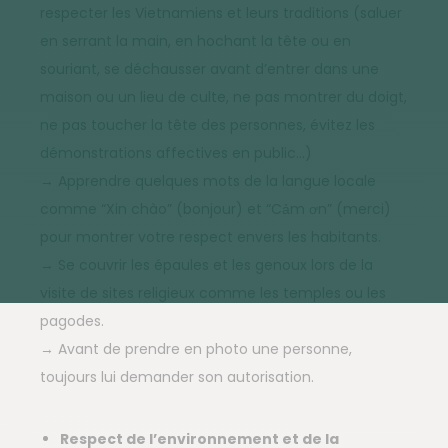
respecter les Vietnamiens et leurs traditions (saluer
en serrant la main, en hochant la tête ou en
souriant, se déchausser avant d’entrer dans une
maison ou un lieu de culte, ne pas montrer du doigt,
ne pas toucher la tête des personnes, évitez les
démonstrations affectives en public…)
→ Apprendre quelques mots de la langue locale
comme “Xin chào” (bonjour) et “Cảm ơn” (merci)
pour montrer votre respect envers les habitants.
→ Se couvrir les épaules et les genoux lors de la
visite de sites religieux comme les temples ou les
pagodes.
→ Avant de prendre en photo une personne,
toujours lui demander son autorisation.
Respect de l’environnement et de la