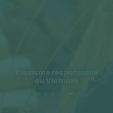
Tourisme responsable
au Vietnam
(1082 notes)