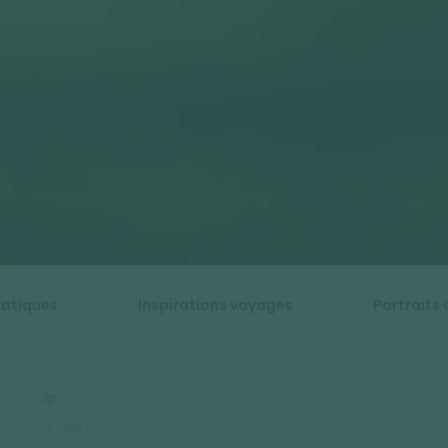
ratiques
Inspirations voyages
Portraits 
Accueil
Blog