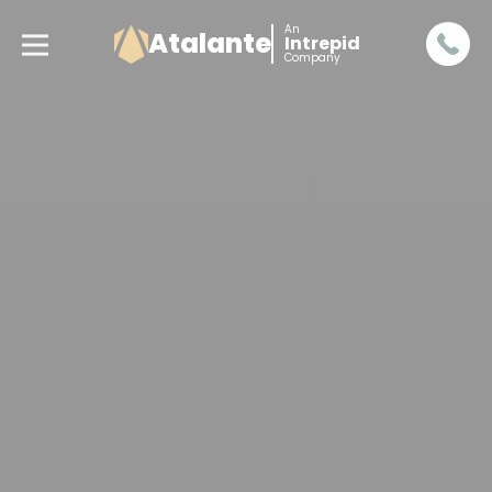
An
Atalante
Intrepid
Company