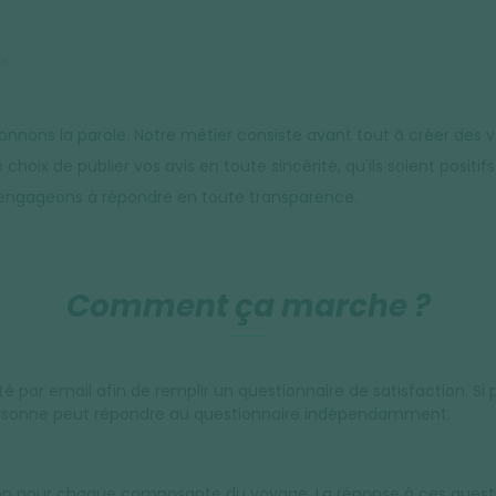
rs
donnons la parole. Notre métier consiste avant tout à créer des
hoix de publier vos avis en toute sincérité, qu'ils soient posit
us engageons à répondre en toute transparence.
Comment ça marche ?
té par email afin de remplir un questionnaire de satisfaction. Si
rsonne peut répondre au questionnaire indépendamment.
ion pour chaque composante du voyage. La réponse à ces questi