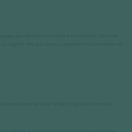
 voyages qui répondent au mieux à vos attentes. Dans une
ifs ou négatifs tant que ceux-ci respectent nos conditions de
 plusieurs personnes (une famille, un groupe d'amis par
ons s'effectue sous forme d'une notation par degré de