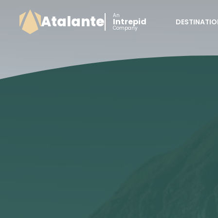
An
Atalante
Intrepid
DESTINATIO
Company