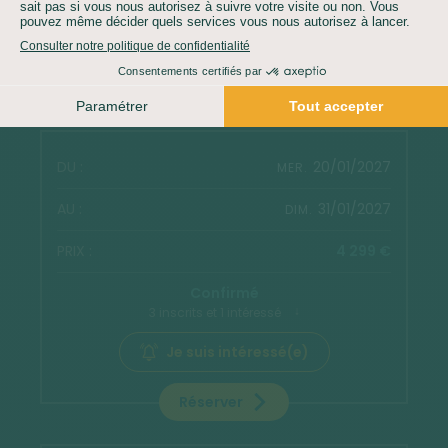
Je suis intéressé(e)
Réserver
20/01/2027
MER.
31/01/2027
DIM.
4 299 €
Confirmé
3 inscrits et 1 intéressé
Je suis intéressé(e)
Réserver