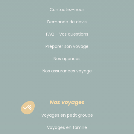
l’hémoglobine de chaque participant. Ces derniers
Contactez-nous
outils permettent au guide de décider de la
Demande de devis
poursuite de l'ascension ou non afin de ne prendre
aucun risque).
FAQ - Vos questions
Préparer son voyage
Alimentation
Nos agences
Variés et abondants, les repas sont préparés par
un chef cuisinier et composés de produits frais
Nos assurances voyage
locaux complétés par des conserves apportées
de France.
Vous mangerez de façon équilibrée pendant
toute la durée de votre trek : soupe, légumes,
Nos voyages
pâtes, œufs, poulet, pommes de terre, sandwich,
poisson, riz, bœuf, chou, champignon.
Voyages en petit groupe
N'hésitez pas à apporter avec vous des
spécialités de votre région, elles sont toujours
Voyages en famille
appréciées !