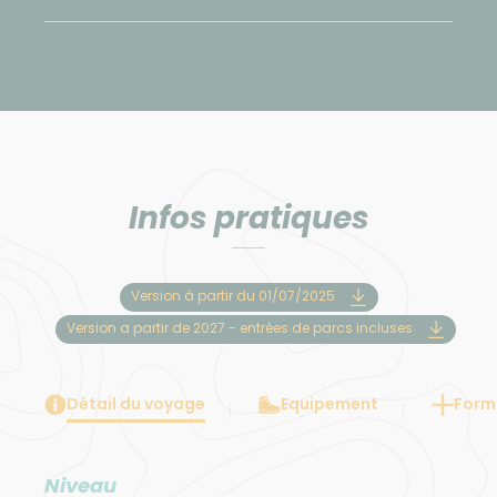
Infos pratiques
Version à partir du 01/07/2025
Version a partir de 2027 - entrées de parcs incluses
Détail du voyage
Equipement
Forma
Niveau