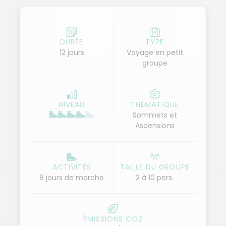
volcan de Shira offre des reliefs saisissants, la «
cathédrale » et les « aiguilles » sont les exemples les
plus frappants. C'est au niveau des mythiques Lava
DURÉE
TYPE
12 jours
Voyage en petit
Towers (4 570 m) que nous rejoignons la voie
groupe
Machame, reconnue comme étant la plus belle
route pour l'ascension du Kilimandjaro (5 895 m).
Elle nous offre des points de vue grandioses et
NIVEAU
THÉMATIQUE
impressionnants sur les glaciers du Kibo. Au départ
Sommets et
du Barafu camp, nous partons pour la conquête du
Ascensions
prestigieux toit de l'Afrique ! La descente, plus
directe par la voie Mweka, nous permet d'apprécier
tous les étagements de végétations jusqu'à la forêt
ACTIVITÉS
TAILLE DU GROUPE
8 jours de marche
2 à 10 pers.
équatoriale...
ÉMISSIONS CO2