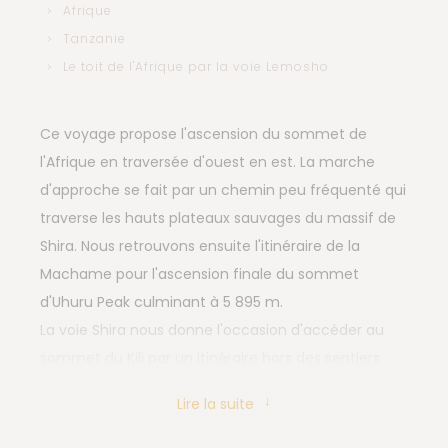
Afrique
Tanzanie
Le toit de l'Afrique par la voie Lemosho
Ce voyage propose l'ascension du sommet de
l'Afrique en traversée d'ouest en est. La marche
d'approche se fait par un chemin peu fréquenté qui
traverse les hauts plateaux sauvages du massif de
Shira. Nous retrouvons ensuite l'itinéraire de la
Machame pour l'ascension finale du sommet
d'Uhuru Peak culminant à 5 895 m.
La voie Shira nous donne l'occasion d'accéder au
sommet du Kili par un itinéraire hors des sentiers
battus. Nous commençons le trek assez haut en
Lire la suite
altitude, afin d'optimiser notre acclimatation en
traversant les hauts plateaux de la Shira. L’ancien