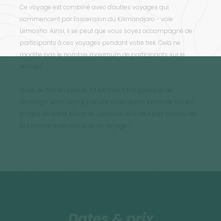
Ce voyage est combiné avec d'autres voyages qui
commencent par l'ascension du Kilimandjaro - voie
Lemosho. Ainsi, il se peut que vous soyez accompagné de
participants à ces voyages pendant votre trek. Cela ne
modifie pas le nombre maximum de participants sur le
voyage.
Envie de finir en beauté ? Il est tout à fait possible de
prolonger votre séjour par une parenthèse farniente sur les
plages de sable blanc de Zanzibar. N'hésitez pas à consulter
la rubrique 'extensions' de ce voyage !
Dates & prix