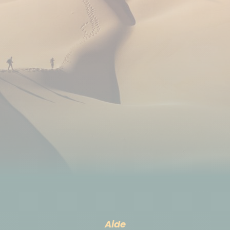
Niveau de formation élevé des guides :
Tous nos guides de montagne et assistants guides
sont formés par le label américain de sécurité en
montagne WFR (Wilderness First Responder) et
certifiés par la KINAPA (Kilimandjaro National Park
Association) qui fait foi sur le massif.
Niveau de sécurité maximal :
Matériel acheté en Afrique du Sud, vérifié avant
chaque ascension, et emporté sur chaque
ascension = des radio-téléphones VHF sur tous les
treks, bouteilles d'oxygène (2 pour un groupe de
plus de 4 à 7 personnes et 3 pour un groupe de 8 à
10 et 4 bouteilles au-delà), pharmacie, un oxymètre
de pouls (ou saturomètre) afin de mesurer tous les
Aide
matins et soirs la saturation artérielle de