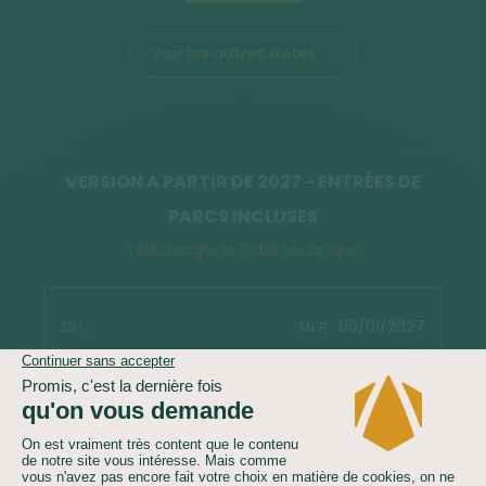
Voir les autres dates
VERSION A PARTIR DE 2027 - ENTRÉES DE
PARCS INCLUSES
Télécharger la fiche technique
06/01/2027
MER.
17/01/2027
DIM.
4 299 €
Confirmé
2 inscrits