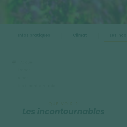
Infos pratiques
Climat
Les inc
Accueil
France
Alpes
Les incontournables
QUE VOIR ?
Les incontournables