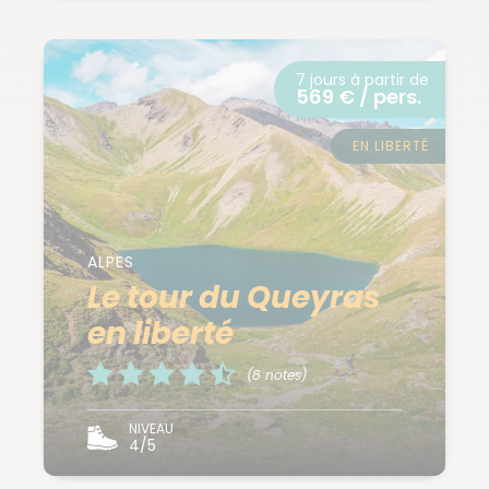
7 jours à partir de
569 € / pers.
EN LIBERTÉ
ALPES
Le tour du Queyras
en liberté
(8 notes)
NIVEAU
4/5