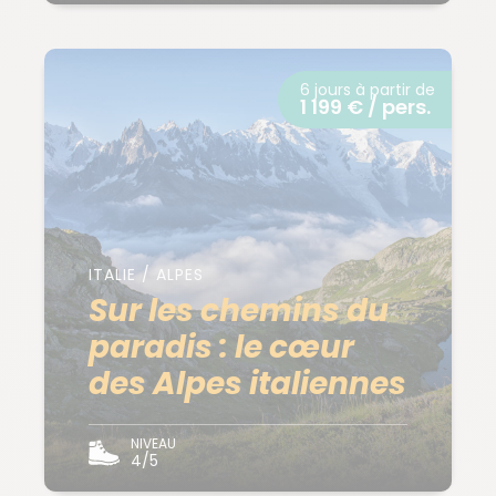
6 jours à partir de
1 199 € / pers.
ITALIE / ALPES
Sur les chemins du
paradis : le cœur
des Alpes italiennes
NIVEAU
4/5