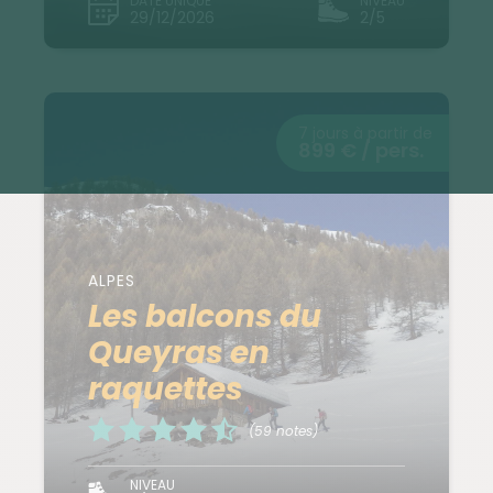
DATE UNIQUE
NIVEAU
29/12/2026
2/5
7 jours à partir de
899 € / pers.
ALPES
Les balcons du
Queyras en
raquettes
(59 notes)
NIVEAU