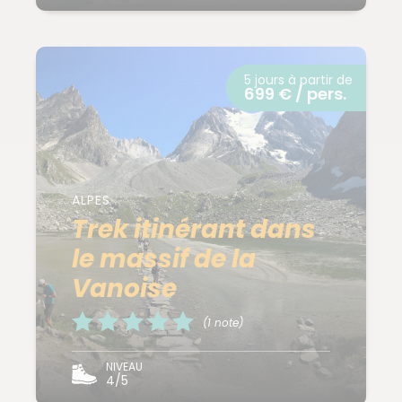
5 jours à partir de
699 € / pers.
ALPES
Trek itinérant dans
le massif de la
Vanoise
(1 note)
NIVEAU
4/5