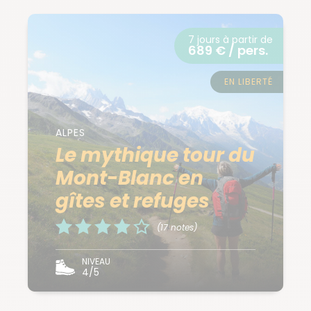
7 jours à partir de
689 € / pers.
EN LIBERTÉ
ALPES
Le mythique tour du
Mont-Blanc en
gîtes et refuges
(17 notes)
NIVEAU
4/5