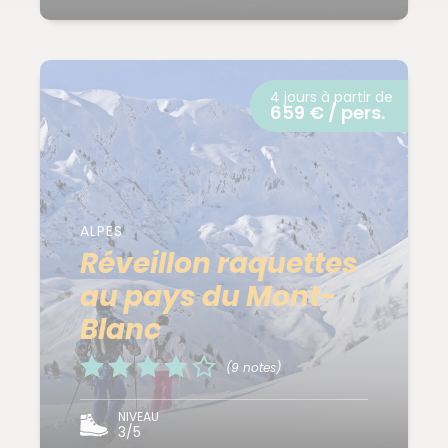
4 jours à partir de
659 € / pers.
ALPES
Réveillon raquettes
au pays du Mont-
Blanc
(9 notes)
NIVEAU
3/5