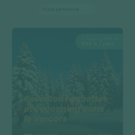
4 jours à partir de
659 € / pers.
ALPES
Réveillon raquettes
et cocooning dans
le Vercors