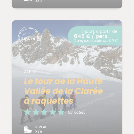
2/5
5 jours à partir de
645 € / pers.
Transport à partir de 100 €
ALPES
Le tour de la Haute
Vallée de la Clarée
à raquettes
(18 notes)
NIVEAU
3/5