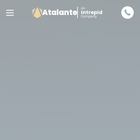
An
Atalante
Intrepid
Company