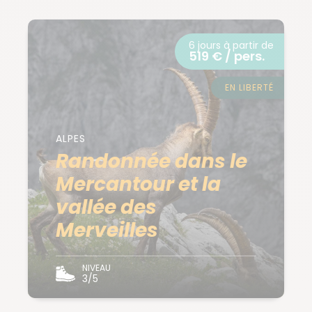
6 jours à partir de
519 € / pers.
EN LIBERTÉ
ALPES
Randonnée dans le
Mercantour et la
vallée des
Merveilles
NIVEAU
3/5