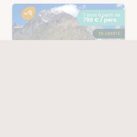
7 jours à partir de
799 € / pers.
EN LIBERTÉ
ALPES
Le mythique tour du
Mont-Blanc en
chambres
privatives
(1 note)
NIVEAU
4/5