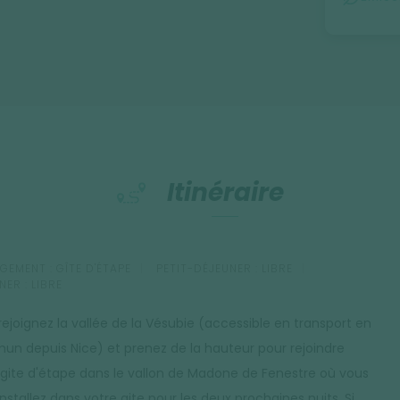
aller randonner pour découvrir lacs de
ée avec un guide local vous permettra
comprendre l'histoire fascinante de ces lieux.
Itinéraire
GEMENT :
GÎTE D'ÉTAPE
PETIT-DÉJEUNER :
LIBRE
NER :
LIBRE
rejoignez la vallée de la Vésubie (accessible en transport en
n depuis Nice) et prenez de la hauteur pour rejoindre
 gite d'étape dans le vallon de Madone de Fenestre où vous
nstallez dans votre gite pour les deux prochaines nuits. Si