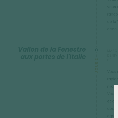
vous 
rando
de la
décou
Vallon de la Fenestre
MARCH
aux portes de l'Italie
DÉNIV
JOUR 2
DÉJEU
Vous 
rapid
mont
Vous ê
et ob
obser
agréa