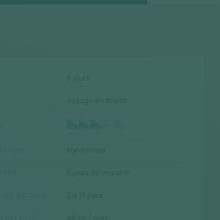
E
6 jours
Voyage en liberté
U
ATIQUE
Randonnée
ITÉS
5 jours de marche
E DU GROUPE
2 à 10 pers.
SIONS CO2
48 kg / pers.