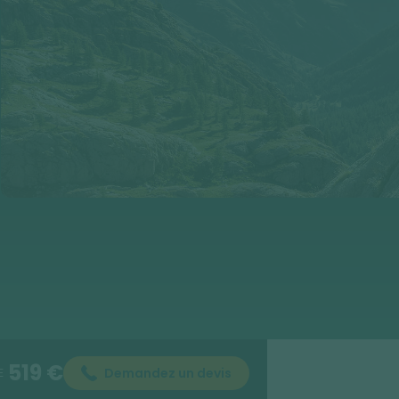
519 €
Demandez un devis
E