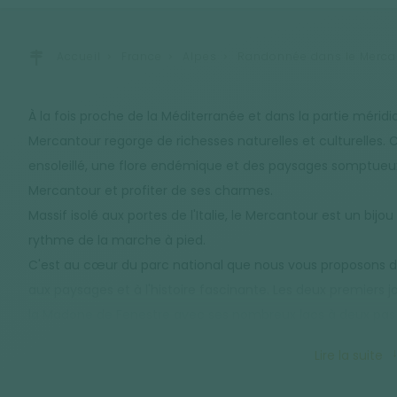
Accueil
France
Alpes
Randonnée dans le Mercant
À la fois proche de la Méditerranée et dans la partie méridi
Mercantour regorge de richesses naturelles et culturelles. C
ensoleillé, une flore endémique et des paysages somptueux
Mercantour et profiter de ses charmes.
Massif isolé aux portes de l'Italie, le Mercantour est un bijo
rythme de la marche à pied.
C'est au cœur du parc national que nous vous proposons d
aux paysages et à l'histoire fascinante. Les deux premiers 
la Madone de Fenestre avec ses nombreux lacs à deux pas d
vous conduit dans la vallée de la Gordolasque que vous ex
Lire la suite
terminer cette itinérance en randonnée dans la célèbre vall
refuge pour profiter au maximum de ce lieu unique et fasc