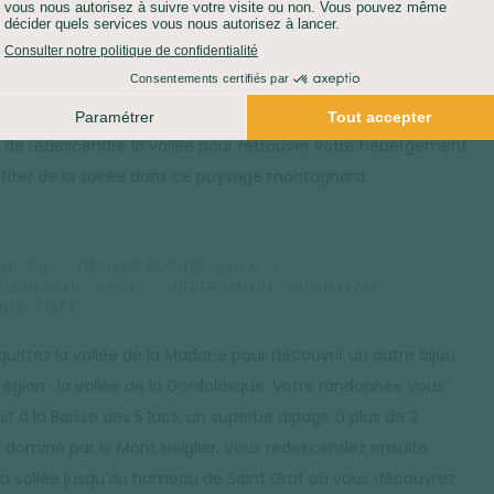
e col, depuis lequel vous profitez d'une très belle vue sur le
n que vous venez de grimper d'un côté et le Val Gesso, côté
n. Il est alors possible de rejoindre le Pas des Ladres pour
icier d'une vue magnifique sur le très beau Lac de Trécolpas
 de redescendre la vallée pour retrouver votre hébergement
ofiter de la soirée dans ce paysage montagnard.
E :
5H
DÉNIVELÉ POSITIF :
620 M
ELÉ NÉGATIF :
850 M
HÉBERGEMENT :
GÎTE D'ÉTAPE
NER :
LIBRE
quittez la vallée de la Madone pour découvrir un autre bijou
 région : la vallée de la Gordolasque. Votre randonnée vous
it à la Baisse des 5 lacs, un superbe alpage à plus de 2
dominé par le Mont Neiglier. Vous redescendez ensuite
la vallée jusqu'au hameau de Saint Grat où vous découvrez