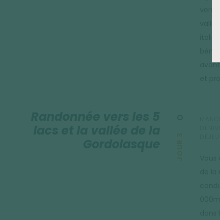
vers l
vallo
italie
bénéf
avant
et pr
Randonnée vers les 5
MARCH
lacs et la vallée de la
DÉNIV
JOUR 3
DÉJEU
Gordolasque
Vous 
de la
condu
000m 
dans 