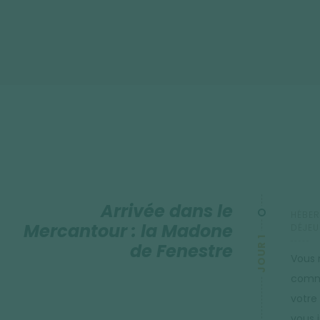
Au départ de votre hébergement, vous pourrez chaque jour 
montagnes, chamois, bouquetins, refuges isolés. Une journ
d'accéder aux sites protégés des peintures rupestres et de 
Arrivée dans le
HÉBER
Mercantour : la Madone
DÉJEU
JOUR 1
de Fenestre
Vous 
commu
votre
vous i