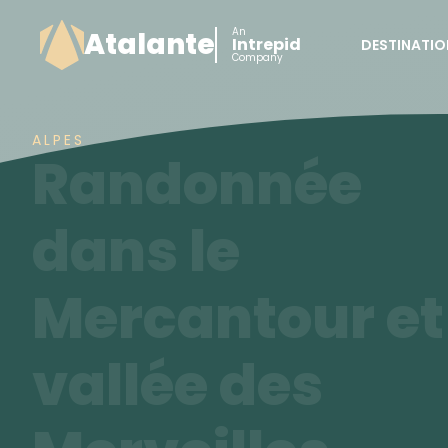
An
Atalante
Intrepid
DESTINATIO
Company
ALPES
Randonnée
dans le
Mercantour et
vallée des