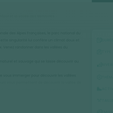
our et la vallée des Merveilles
onale des Alpes Françaises, le parc national du
ette singularité lui confère un climat doux et
DURÉ
. Venez randonner dans les vallées du
TYPE
u naturel et sauvage qui se laisse découvrir au
NIVEA
e vous immerger pour découvrir les vallées
THÉM
jours vous permettent de découvrir la vallée de
ACTIV
u Piemont italien. Ensuite, une itinérance
plorez durant 2 jours également avant de
TAILL
ée des Merveilles, où vous passez la nuit en
inant.
ÉMIS