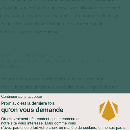
arrivez de bonne heure, nous vous conseillons une première
nnée en direction de la cime du Pisset qui domine la vallée
 Vésubie. Une excellente manière de commencer la
verte du parc du Mercantour.
E :
5H
DÉNIVELÉ POSITIF :
640 M
ELÉ NÉGATIF :
640 M
HÉBERGEMENT :
GÎTE D'ÉTAPE
NER :
LIBRE
remontez le vallon de la Fenestre qui vous immerge
ement dans une ambiance minérale et sauvage de haute
agne.
tes sur le territoire des bouquetins et si vous êtes patients
servateurs, vous avez de grandes chances de pouvoir
ver ces animaux au gré de votre randonnée. Après une halte
ble au lac de Fenestre, vous effectuez l'ascension finale