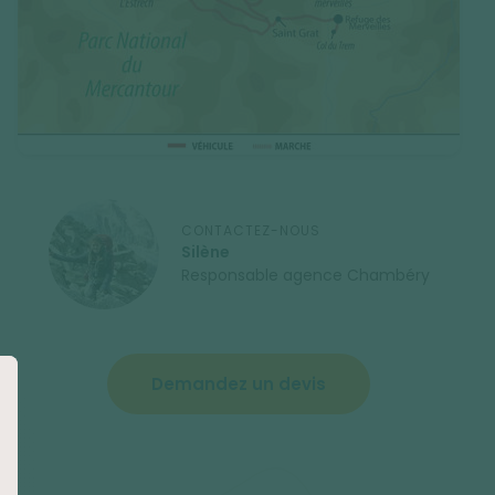
CONTACTEZ-NOUS
Silène
Responsable agence Chambéry
Demandez un devis