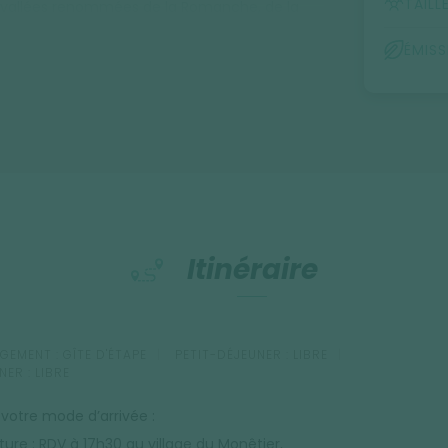
TAILL
les vallées renommées de la Romanche, de la
 chaque pas.
ÉMIS
Itinéraire
GEMENT :
GÎTE D'ÉTAPE
PETIT-DÉJEUNER :
LIBRE
NER :
LIBRE
 votre mode d’arrivée :
ture : RDV à 17h30 au village du Monêtier,