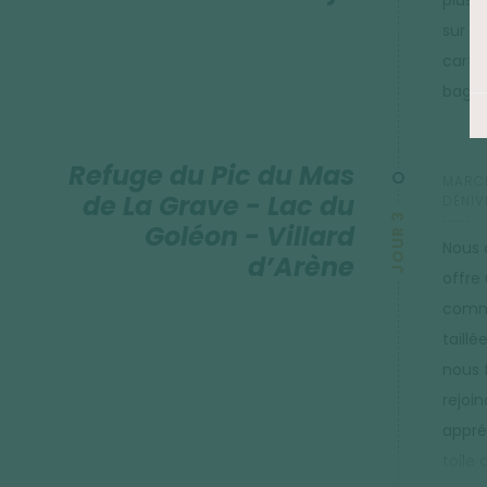
plus 
sur la
carte
bagag
Refuge du Pic du Mas
MARCH
de La Grave - Lac du
DÉNIV
JOUR 3
Goléon - Villard
Nous 
d’Arène
offre
comme
taillé
nous 
rejoin
appréc
toile 