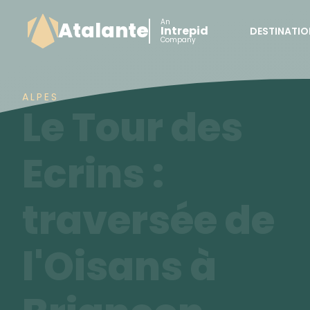
An
Atalante
Intrepid
DESTINATIO
Company
ALPES
Le Tour des
Ecrins :
traversée de
l'Oisans à