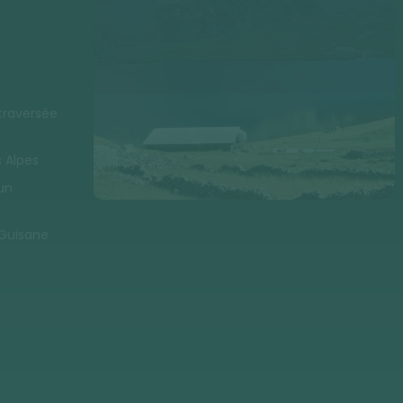
 traversée
 Alpes
un
 Guisane