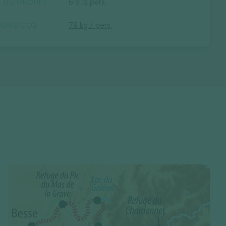
E DU GROUPE
6 à 12 pers.
SIONS CO2
79 kg / pers.