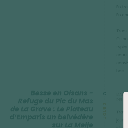
En tra
En ca
Transf
Oisan
typiq
cours
convi
bois !
Besse en Oisans -
MARCH
Refuge du Pic du Mas
DÉNIV
JOUR 2
de La Grave : Le Plateau
Trave
d’Emparis un belvédère
journ
sur La Meije