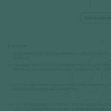
Voir la suite
À NOTER
Ce programme inclut quelques transferts en véhicule au départ ou e
randonnée
Ce voyage a été construit en collaboration avec notre partenaire l
conséquent, vous pourriez retrouver des voyageurs de cette agen
En fonction de la météorologie, des conditions d’enneigement, d
exceptionnellement modifier ce programme.
A SAVOIR POUR ACCEDER AUX BAINS DU MONETIER (arrivée du jour 5
VALVITAL, Les grands Bains du Monêtier, le centre de détente et lois