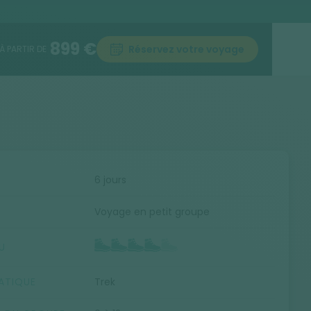
899 €
Réservez votre voyage
À PARTIR DE
E
6 jours
Voyage en petit groupe
U
ATIQUE
Trek