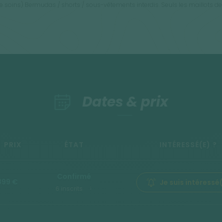
e soins) Bermudas / shorts / sous-vêtements interdis. Seuls les maillots 
Dates & prix
PRIX
ÉTAT
INTÉRESSÉ(E) ?
Confirmé
899 €
Je suis intéressé
6 inscrits