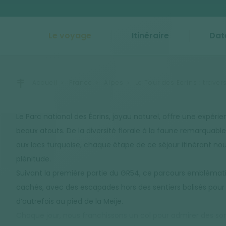
Le voyage
Itinéraire
Dat
Accueil
France
Alpes
Le Tour des Ecrins : trave
Le Parc national des Écrins, joyau naturel, offre une expéri
beaux atouts. De la diversité florale à la faune remarquabl
aux lacs turquoise, chaque étape de ce séjour itinérant n
plénitude.
Suivant la première partie du GR54, ce parcours emblématiq
cachés, avec des escapades hors des sentiers balisés pour e
d’autrefois au pied de la Meije.
Chaque jour, nous franchissons un col pour admirer des som