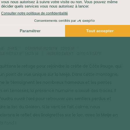
beaux balcons de l'Oisans, il nous offre une vue imprenable
 Meije et ses petits lacs. Un ancien itinéraire absent des
s nous permet de rejoindre le refuge. Pas de transfert de
e ce jour-là.
E :
7H45
DÉNIVELÉ POSITIF :
1200 M
ELÉ NÉGATIF :
1425 M
HÉBERGEMENT :
GÎTE D'ÉTAPE
quittons le refuge pour rejoindre la crête de Côte Rouge, qui
 un point de vue unique sur la Meije. Dans cette montagne,
 le témoignent les nombreux hameaux et les pentes
es en terrasses, la présence humaine a laissé des traces. Il
faudra ouvrir l’œil pour retrouver ces sentiers perdus et
dre le lac du Goléon. Si le vent se fait calme, nous
ierons le reflet des linaigrettes sur le lac, avec la Meije en
de fond !