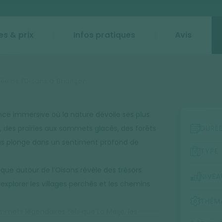
es & prix
Infos pratiques
Avis
rsée de l'Oisans à Briançon
ence immersive où la nature dévoile ses plus
e, des prairies aux sommets glacés, des forêts
DURÉ
ous plonge dans un sentiment profond de
TYPE
ue autour de l’Oisans révèle des trésors
NIVEA
xplorer les villages perchés et les chemins
THÉM
mets légendaires tels que La Meije, les