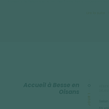
Agneaux, le Pelvoux et le pic des Écrins. Nous traversons 
Guisane et de la Clarée, offrant des paysages nouveaux à
Lire la suite
Accueil à Besse en
HÉBER
Oisans
DÉJEU
JOUR 1
Selon
En voi