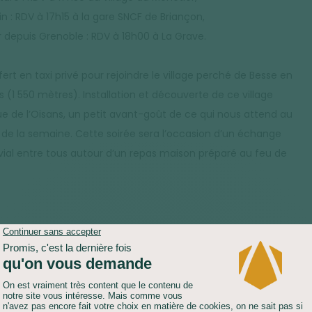
in : RDV à 17h15 à la gare SNCF de Briançon,
r depuis Grenoble : RDV à 18h00 à La Grave.
ert en taxi privé pour rejoindre le village perché de Besse en
s (1 550 mètres). Installation et découverte de ce village
ue de l’Oisans, un petit avant-goût de ce qui nous attend au
 de la semaine. Cette soirée sera l’occasion d’un échange
vial entre tous autour d’un repas maison préparé au feu de
E :
6H30
DÉNIVELÉ POSITIF :
1085 M
ELÉ NÉGATIF :
750 M
HÉBERGEMENT :
REFUGE
rsée du plateau d'Emparis (2 365 mètres), cette première
ée est exceptionnelle. La traversée du plateau est l'un des