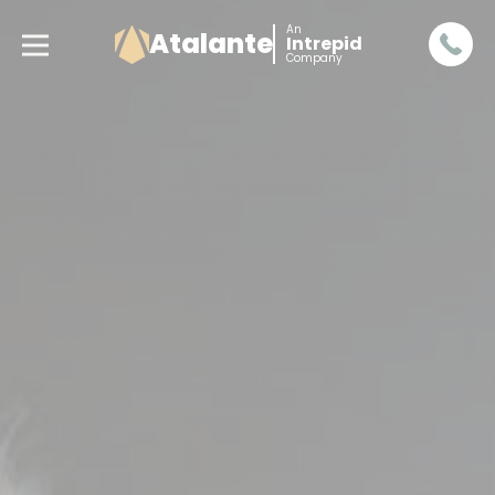
An
Atalante
Intrepid
Company