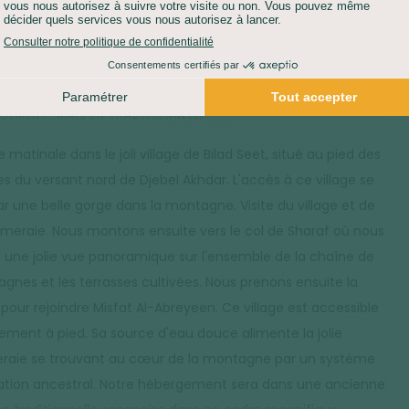
n gîte.
PORT :
4X4 (3H)
MARCHE :
3H
LÉ POSITIF :
150 M
DÉNIVELÉ NÉGATIF :
150 M
GEMENT :
MAISON TRADITIONNELLE
 matinale dans le joli village de Bilad Seet, situé au pied des
es du versant nord de Djebel Akhdar. L'accès à ce village se
par une belle gorge dans la montagne. Visite du village et de
lmeraie. Nous montons ensuite vers le col de Sharaf où nous
 une jolie vue panoramique sur l'ensemble de la chaîne de
gnes et les terrasses cultivées. Nous prenons ensuite la
 pour rejoindre Misfat Al-Abreyeen. Ce village est accessible
ement à pied. Sa source d'eau douce alimente la jolie
raie se trouvant au cœur de la montagne par un système
igation ancestral. Notre hébergement sera dans une ancienne