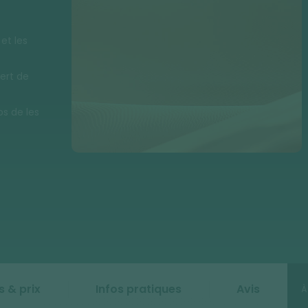
et les
ert de
ps de les
 & prix
Infos pratiques
Avis
À