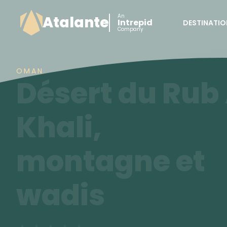
An
Atalante
Intrepid
DESTINATIO
Company
OMAN
Désert du Rub 
Khali,
montagne et
wadis