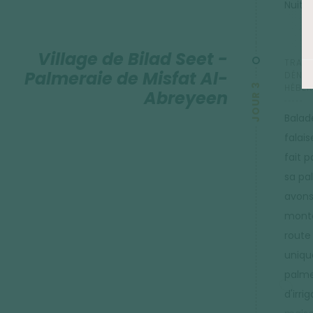
Nuit e
Village de Bilad Seet -
TRANS
Palmeraie de Misfat Al-
DÉNIVE
JOUR 3
HÉBER
Abreyeen
Balade
falais
fait 
sa pa
avons
monta
route
uniqu
palme
d'irr