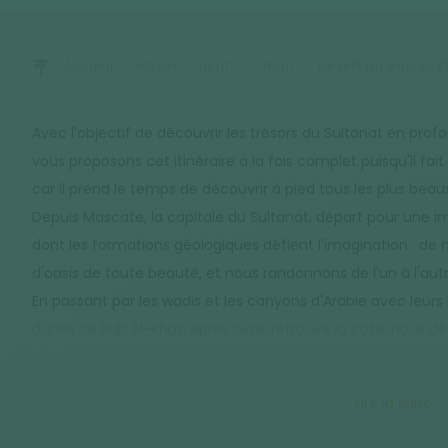
Accueil
Moyen-Orient
Oman
Désert du Rub Al K
Avec l'objectif de découvrir les trésors du Sultanat en prof
vous proposons cet itinéraire à la fois complet puisqu'il fait
car il prend le temps de découvrir à pied tous les plus beau
Depuis Mascate, la capitale du Sultanat, départ pour une i
dont les formations géologiques défient l'imagination : de 
d'oasis de toute beauté, et nous randonnons de l'un à l'autr
En passant par les wadis et les canyons d'Arabie avec leu
dunes de Rub Al-Khali. Après avoir retrouvé la côte, nous 
d'océan indien, les "Sugar dunes" : phénomène naturel éto
chatoyants de blanc et beige ! Nous allons apprécier les r
Lire la suite
unique au bord de l'océan Indien. Enfin, retour à Mascate par
en longeant la mer d'Oman, nous explorons en chemin, le W