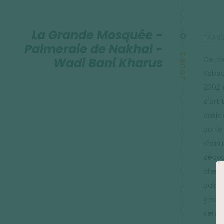
La Grande Mosquée -
TRANS
Palmeraie de Nakhal -
JOUR 2
Ce ma
Wadi Bani Kharus
Kaboo
2002 
d'art 
oasis
porte
Kharus
décou
chemi
palme
y pas
venan