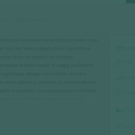
hali, montagne et wadis
ondeur, sur les traces de Sindbad le marin, nous
 le tour des sites majeurs, mais aussi intime
DURÉ
x sites avec les déserts du Sultanat.
TYPE
mmersion dans le massif du Hajjar occidental,
magnifiques villages sont perdus au creux
NIVEA
e, entre plateaux, canyons et sentiers aériens.
rs biefs émeraude, nous arrivons aux immenses
THÉM
découvrons un désert surprenant en bord
nnant que ces dunes de sable aux tons
ACTIV
andonnées et les bivouacs dans ce décor
 la côte, en passant par la ville de Sour, puis
TAILL
adi Shaab et le wadi Tiwi.