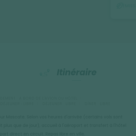
ÉMIS
Itinéraire
GEMENT :
A BORD DE L'AVION OU HÔTEL
-DÉJEUNER :
LIBRE
DÉJEUNER :
LIBRE
DÎNER :
LIBRE
our Mascate. Selon vos heures d'arrivée (certains vols sont
t plus que de jour), accueil à l'aéroport et transfert à l'hôtel
art direct en circuit. Repas libre en ville.