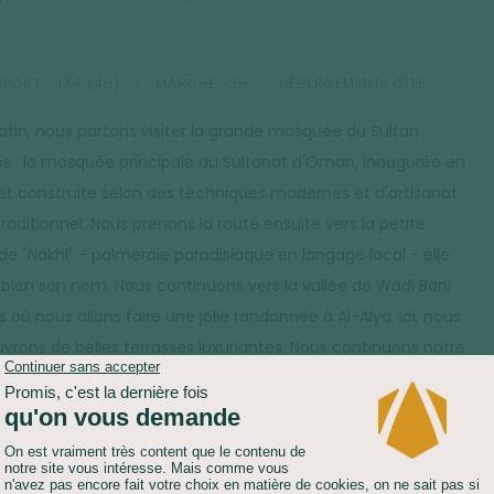
PORT :
4X4 (4H)
MARCHE :
2H
HÉBERGEMENT :
GÎTE
tin, nous partons visiter la grande mosquée du Sultan
s : la mosquée principale du Sultanat d'Oman, inaugurée en
et construite selon des techniques modernes et d'artisanat
traditionnel. Nous prenons la route ensuite vers la petite
 de "Nakhl" - palmeraie paradisiaque en langage local - elle
 bien son nom. Nous continuons vers la vallée de Wadi Bani
 où nous allons faire une jolie randonnée à Al-Alya. Ici, nous
vrons de belles terrasses luxuriantes. Nous continuons notre
n en passant par un col puis redescendons sur une
raie accessible uniquement à pied s'appelant Ad Dar. Nous
sons un moment agréable. Rencontre avec les locaux
t tous les jours pour leurs cultures de roses et de bananes.