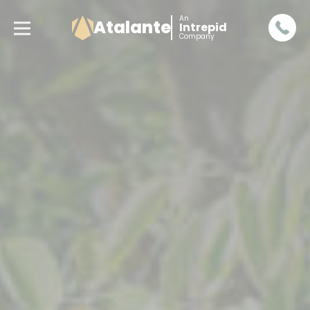
An
Atalante
Intrepid
Company