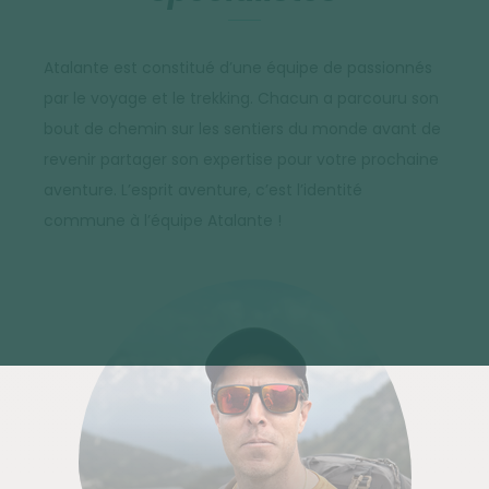
Atalante est constitué d’une équipe de passionnés
par le voyage et le trekking. Chacun a parcouru son
bout de chemin sur les sentiers du monde avant de
revenir partager son expertise pour votre prochaine
aventure. L’esprit aventure, c’est l’identité
commune à l’équipe Atalante !