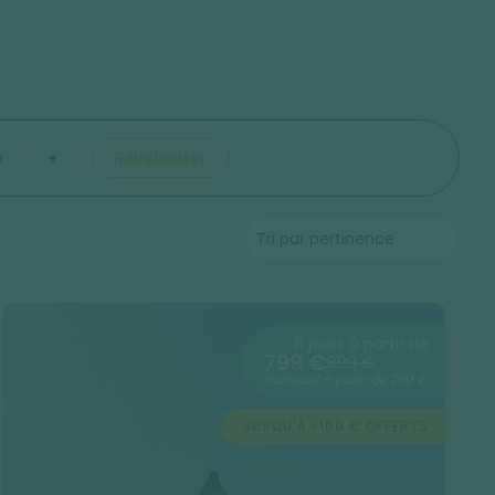
e
+
Réinitialiser
8 jours à partir de
799 €
899 €
Transport à partir de 200 €
JUSQU'À -100 € OFFERTS