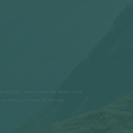
s de treks. Des confins des Alpes, entre
es adaptés au niveau de chacun.