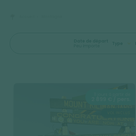
Accueil
Montagne
Date de départ
Type
Peu importe
11 jours à partir de
2 899 € / pers.
VOL INCLUS