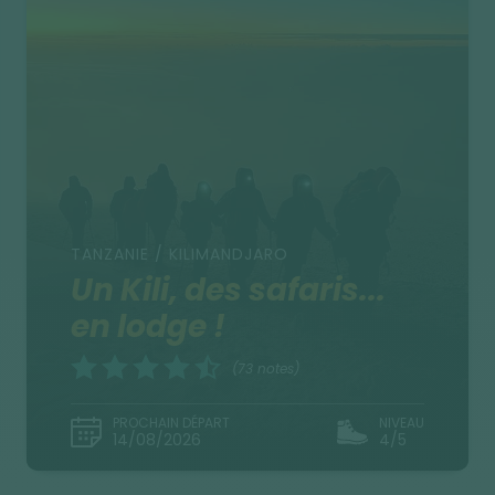
TANZANIE / KILIMANDJARO
Un Kili, des safaris...
en lodge !
(73 notes)
PROCHAIN DÉPART
NIVEAU
14/08/2026
4/5