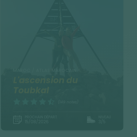
MAROC / ATLAS MAROCAIN
L'ascension du
Toubkal
(149 notes)
PROCHAIN DÉPART
NIVEAU
15/08/2026
3/5