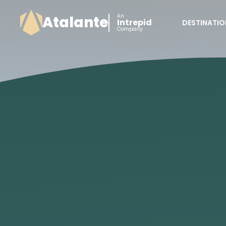
An
Atalante
Intrepid
DESTINATIO
Company