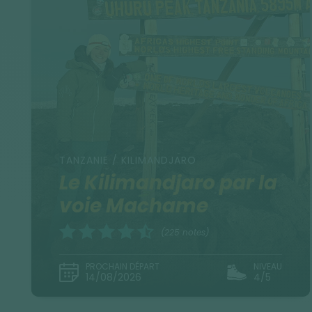
TANZANIE / KILIMANDJARO
Le Kilimandjaro par la
voie Machame
(225 notes)
PROCHAIN DÉPART
NIVEAU
14/08/2026
4/5