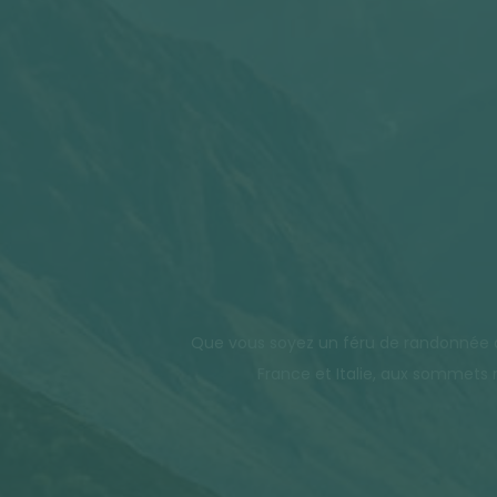
Que vous soyez un féru de randonnée ou 
France et Italie, aux sommets 