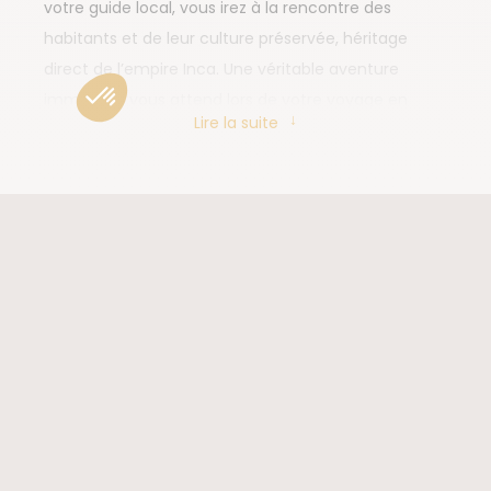
votre guide local, vous irez à la rencontre des
habitants et de leur culture préservée, héritage
direct de l’empire Inca. Une véritable aventure
immersive vous attend lors de votre voyage en
Lire la suite
Équateur.
Que faire en Équateur ?
Inspirez-moi
Explorer les paysages grandioses de
l’Équateur
En raison de son environnement, l’Équateur est
surnommé le “Pays des quatre mondes”. Avec
l’Amazonie à l’ouest, la Cordillère des Andes en son