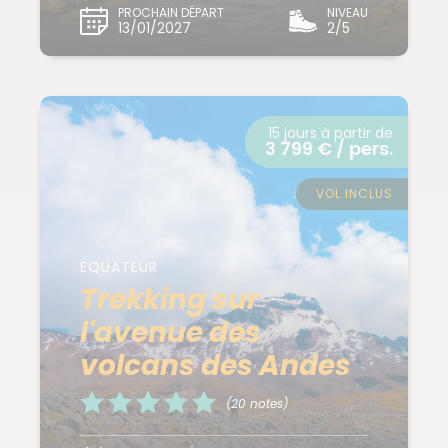
PROCHAIN DÉPART
NIVEAU
13/01/2027
2/5
15 jours à partir de
3 799 € / pers.
VOL INCLUS
EQUATEUR
Trekking sur
l'avenue des
volcans des Andes
(20 notes)