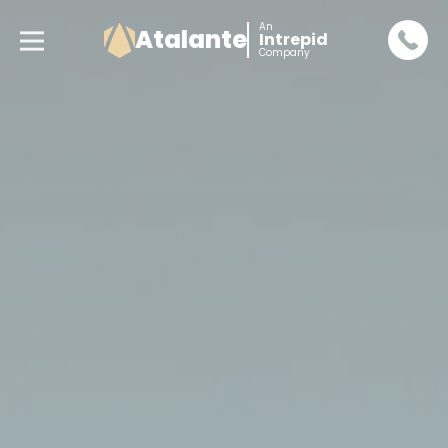
An
Atalante
Intrepid
Company