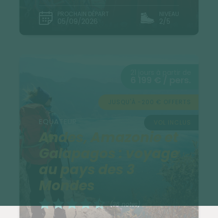
PROCHAIN DÉPART
NIVEAU
05/09/2026
2/5
21 jours à partir de
6 199 € / pers.
JUSQU'À -200 € OFFERTS
EQUATEUR
VOL INCLUS
Andes, Amazonie et
Galapagos : voyage
au pays des 3
Mondes
(38 notes)