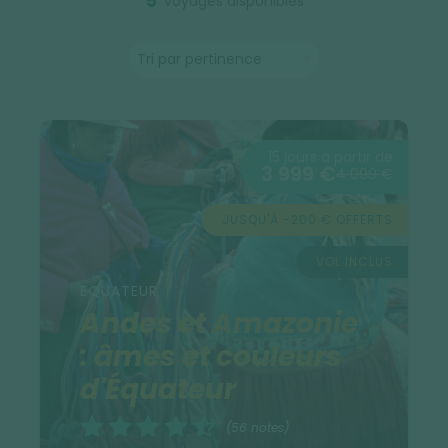
5
voyages disponibles
15 jours à partir de
3 999 €
4 099 €
JUSQU'À -200 € OFFERTS
VOL INCLUS
EQUATEUR
Andes et Amazonie
: âmes et couleurs
d'Équateur
(56 notes)