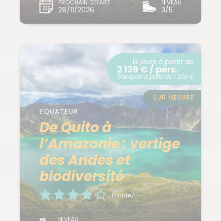
PROCHAIN DÉPART
NIVEAU
28/11/2026
3/5
13 jours à partir de
2 139 € / pers.
Transport à partir de 1 200 €
SUR MESURE
EQUATEUR
De Quito à
l’Amazonie : vertige
des Andes et
biodiversité
(1 note)
NIVEAU